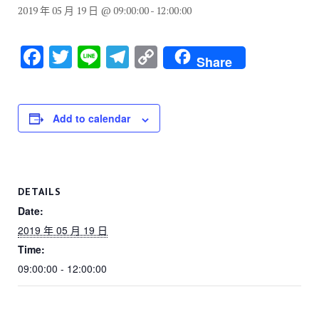
2019 年 05 月 19 日 @ 09:00:00
-
12:00:00
F
T
Li
T
C
Share
a
wi
n
el
o
c
tt
e
e
p
e
er
gr
y
Add to calendar
b
a
Li
o
m
n
o
k
DETAILS
k
Date:
2019 年 05 月 19 日
Time:
09:00:00 - 12:00:00