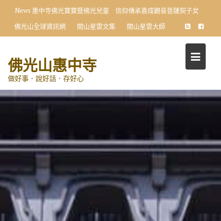
Skip
News
惠中寺佛光寶寶暨佛光兒童 信仰傳承喜成觀音菩薩契子女
to
佛光山全球資訊網
開山星雲文集
開山星雲大師
content
佛光山惠中寺
做好事．說好話．存好心