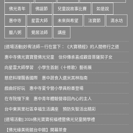
佛光青年
佛誕節
兒童說故事比賽
如是說
惠中寺
星雲大師
未來與希望
法寶節
滴水坊
臘八粥
覺居法師
講座
[道場活動]妙宥法師－行在當下：《大寶積經》的人間修行之道
惠中寺佛光寶寶暨佛光兒童 信仰傳承喜成觀音菩薩契子女
向星雲大師學習 小學生首創〈十修歌〉藝術展
慈悲料理飄香國際 惠中蔬食入選米其林指南
戲曲好好玩 惠中寺夏令營小學員粉墨登場
在寺院慢下來 惠中青年體驗營尋回內心的主人
台中東英里社區幸福生活講座 預防失智活出精彩
[道場活動] 2026佛光寶寶祝福禮暨佛光兒童開學禮
【佛光緣美術館台中館】開幕茶會