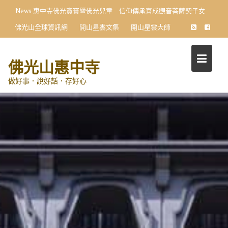
Skip
News
惠中寺佛光寶寶暨佛光兒童 信仰傳承喜成觀音菩薩契子女
to
佛光山全球資訊網
開山星雲文集
開山星雲大師
content
佛光山惠中寺
做好事．說好話．存好心