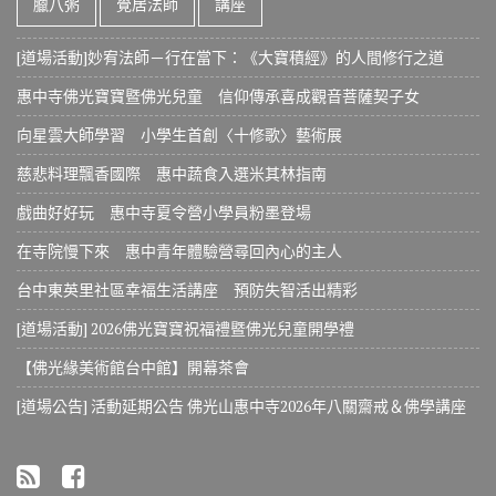
臘八粥
覺居法師
講座
[道場活動]妙宥法師－行在當下：《大寶積經》的人間修行之道
惠中寺佛光寶寶暨佛光兒童 信仰傳承喜成觀音菩薩契子女
向星雲大師學習 小學生首創〈十修歌〉藝術展
慈悲料理飄香國際 惠中蔬食入選米其林指南
戲曲好好玩 惠中寺夏令營小學員粉墨登場
在寺院慢下來 惠中青年體驗營尋回內心的主人
台中東英里社區幸福生活講座 預防失智活出精彩
[道場活動] 2026佛光寶寶祝福禮暨佛光兒童開學禮
【佛光緣美術館台中館】開幕茶會
[道場公告] 活動延期公告 佛光山惠中寺2026年八關齋戒＆佛學講座