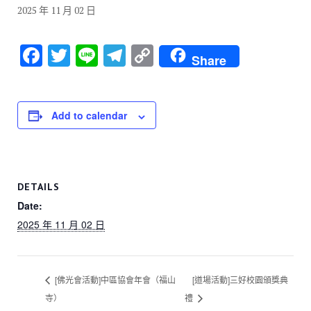
2025 年 11 月 02 日
F
T
Li
T
C
Share
a
wi
n
el
o
c
tt
e
e
p
e
er
gr
y
Add to calendar
b
a
Li
o
m
n
o
k
DETAILS
k
Date:
2025 年 11 月 02 日
[佛光會活動]中區協會年會（福山
[道場活動]三好校園頒獎典
寺）
禮