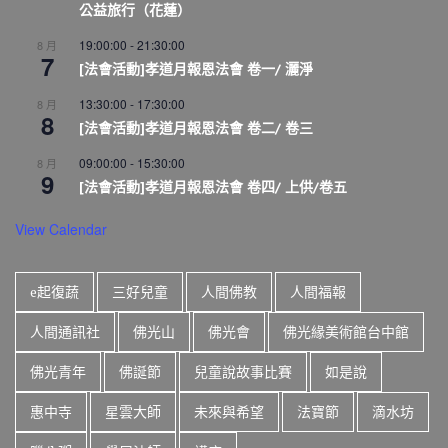
公益旅行（花蓮）
19:00:00
-
21:30:00
8 月
7
[法會活動]孝道月報恩法會 卷一/ 灑淨
13:30:00
-
17:30:00
8 月
8
[法會活動]孝道月報恩法會 卷二/ 卷三
09:00:00
-
15:30:00
8 月
9
[法會活動]孝道月報恩法會 卷四/ 上供/卷五
View Calendar
e起復蔬
三好兒童
人間佛教
人間福報
人間通訊社
佛光山
佛光會
佛光緣美術館台中館
佛光青年
佛誕節
兒童說故事比賽
如是說
惠中寺
星雲大師
未來與希望
法寶節
滴水坊