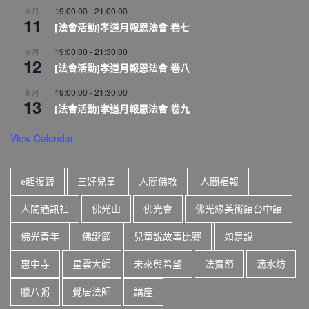
19:00:00
-
21:00:00
8 月
11
[法會活動]孝道月報恩法會 卷七
19:00:00
-
21:30:00
8 月
12
[法會活動]孝道月報恩法會 卷八
19:00:00
-
21:30:00
8 月
13
[法會活動]孝道月報恩法會 卷九
View Calendar
e起復蔬
三好兒童
人間佛教
人間福報
人間通訊社
佛光山
佛光會
佛光緣美術館台中館
佛光青年
佛誕節
兒童說故事比賽
如是說
惠中寺
星雲大師
未來與希望
法寶節
滴水坊
臘八粥
覺居法師
講座