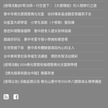
[道場活動]妙宥法師－行在當下：《大寶積經》的人間修行之道
惠中寺佛光寶寶暨佛光兒童 信仰傳承喜成觀音菩薩契子女
向星雲大師學習 小學生首創〈十修歌〉藝術展
慈悲料理飄香國際 惠中蔬食入選米其林指南
戲曲好好玩 惠中寺夏令營小學員粉墨登場
在寺院慢下來 惠中青年體驗營尋回內心的主人
台中東英里社區幸福生活講座 預防失智活出精彩
[道場活動] 2026佛光寶寶祝福禮暨佛光兒童開學禮
【佛光緣美術館台中館】開幕茶會
[道場公告] 活動延期公告 佛光山惠中寺2026年八關齋戒＆佛學講座