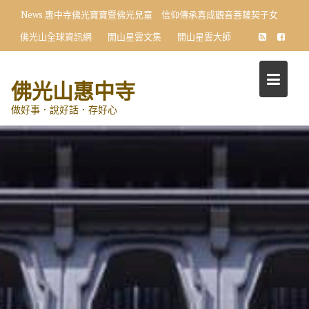
Skip
News
惠中寺佛光寶寶暨佛光兒童 信仰傳承喜成觀音菩薩契子女
to
佛光山全球資訊網
開山星雲文集
開山星雲大師
content
佛光山惠中寺
做好事．說好話．存好心