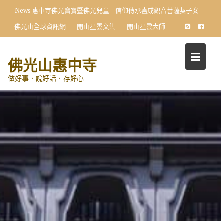
Skip
News
惠中寺佛光寶寶暨佛光兒童 信仰傳承喜成觀音菩薩契子女
to
佛光山全球資訊網
開山星雲文集
開山星雲大師
content
佛光山惠中寺
做好事．說好話．存好心