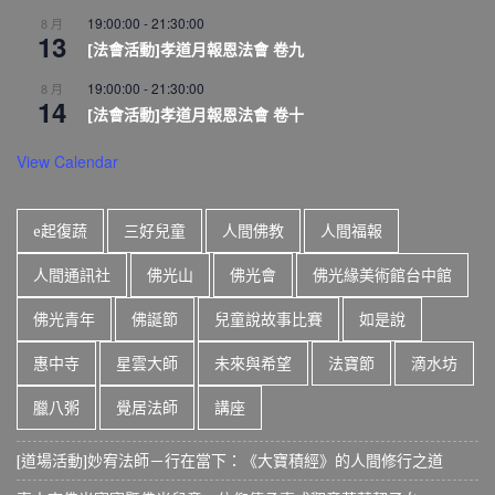
19:00:00
-
21:30:00
8 月
13
[法會活動]孝道月報恩法會 卷九
19:00:00
-
21:30:00
8 月
14
[法會活動]孝道月報恩法會 卷十
View Calendar
e起復蔬
三好兒童
人間佛教
人間福報
人間通訊社
佛光山
佛光會
佛光緣美術館台中館
佛光青年
佛誕節
兒童說故事比賽
如是說
惠中寺
星雲大師
未來與希望
法寶節
滴水坊
臘八粥
覺居法師
講座
[道場活動]妙宥法師－行在當下：《大寶積經》的人間修行之道