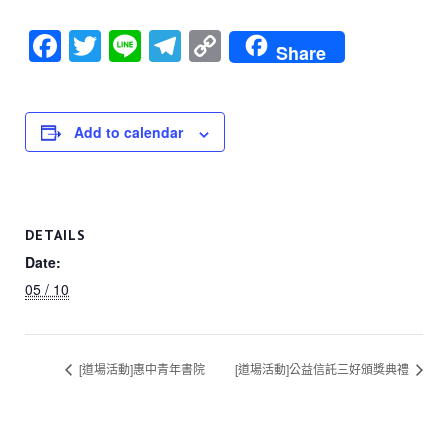
F
T
Li
T
C
Share
a
wi
n
el
o
c
tt
e
e
p
e
er
gr
y
Add to calendar
b
a
Li
o
m
n
o
k
DETAILS
k
Date:
05 / 10
[道場活動]惠中青年書院
[道場活動]公益信託三好頒獎典禮