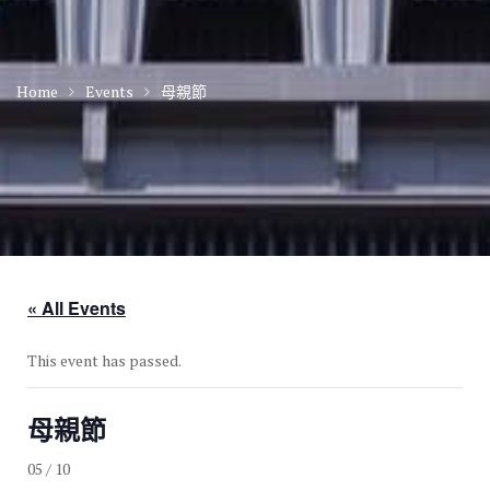
Home
Events
母親節
« All Events
This event has passed.
母親節
05 / 10