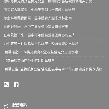
惠中寺佛光寶寶暨佛光兒童 信仰傳承喜成觀音菩薩契子女
向星雲大師學習 小學生首創〈十修歌〉藝術展
慈悲料理飄香國際 惠中蔬食入選米其林指南
戲曲好好玩 惠中寺夏令營小學員粉墨登場
在寺院慢下來 惠中青年體驗營尋回內心的主人
台中東英里社區幸福生活講座 預防失智活出精彩
[道場活動] 2026佛光寶寶祝福禮暨佛光兒童開學禮
【佛光緣美術館台中館】開幕茶會
[道場公告] 活動延期公告 佛光山惠中寺2026年八關齋戒＆佛學講座
服務電話