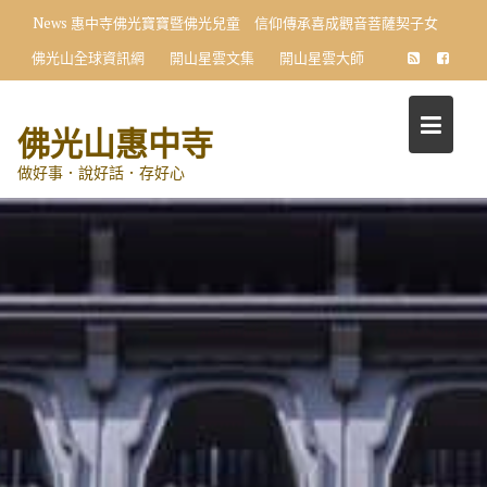
Skip
News
惠中寺佛光寶寶暨佛光兒童 信仰傳承喜成觀音菩薩契子女
to
佛光山全球資訊網
開山星雲文集
開山星雲大師
content
佛光山惠中寺
做好事．說好話．存好心