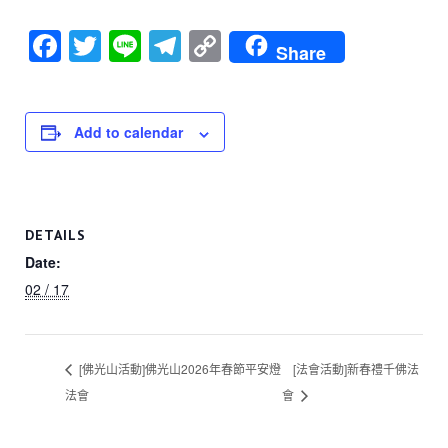
F
T
Li
T
C
Share
a
wi
n
el
o
c
tt
e
e
p
e
er
gr
y
Add to calendar
b
a
Li
o
m
n
o
k
DETAILS
k
Date:
02 / 17
[佛光山活動]佛光山2026年春節平安燈
[法會活動]新春禮千佛法
法會
會