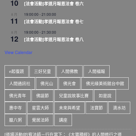
10
[法會活動]孝道月報恩法會 卷六
19:00:00
-
21:00:00
8 月
11
[法會活動]孝道月報恩法會 卷七
19:00:00
-
21:30:00
8 月
12
[法會活動]孝道月報恩法會 卷八
View Calendar
e起復蔬
三好兒童
人間佛教
人間福報
人間通訊社
佛光山
佛光會
佛光緣美術館台中館
佛光青年
佛誕節
兒童說故事比賽
如是說
惠中寺
星雲大師
未來與希望
法寶節
滴水坊
臘八粥
覺居法師
講座
[道場活動]妙宥法師－行在當下：《大寶積經》的人間修行之道