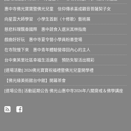
惠中寺佛光寶寶暨佛光兒童 信仰傳承喜成觀音菩薩契子女
向星雲大師學習 小學生首創〈十修歌〉藝術展
慈悲料理飄香國際 惠中蔬食入選米其林指南
戲曲好好玩 惠中寺夏令營小學員粉墨登場
在寺院慢下來 惠中青年體驗營尋回內心的主人
台中東英里社區幸福生活講座 預防失智活出精彩
[道場活動] 2026佛光寶寶祝福禮暨佛光兒童開學禮
【佛光緣美術館台中館】開幕茶會
[道場公告] 活動延期公告 佛光山惠中寺2026年八關齋戒＆佛學講座