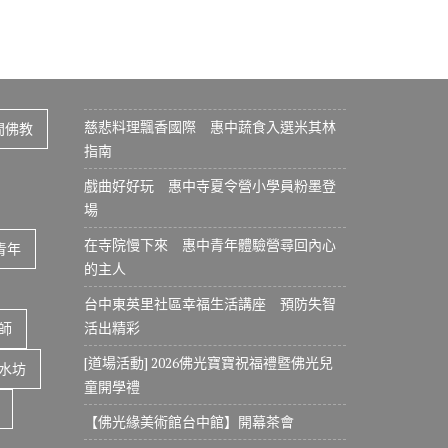
慈悲料理飄香國際 惠中蔬食入選米其林
間佛教
指南
戲曲好好玩 惠中寺夏令營小學員粉墨登
場
在寺院慢下來 惠中青年體驗營尋回內心
青年
的主人
台中東英里社區幸福生活講座 預防失智
活出精彩
師
[道場活動] 2026佛光寶寶祝福禮暨佛光兒
水坊
童開學禮
【佛光緣美術館台中館】開幕茶會