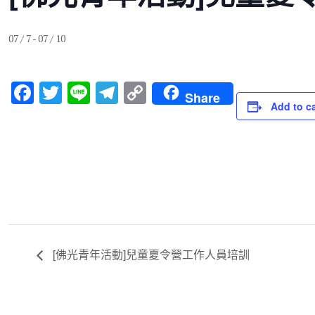
07 / 7
-
07 / 10
F
T
Li
T
C
Share
Add to c
a
wi
n
el
o
c
tt
e
e
p
e
er
gr
y
b
a
Li
o
m
n
o
k
k
[佛光青年活動]兒童夏令營工作人員培訓