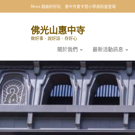
Skip
News
戲曲好好玩 惠中寺夏令營小學員粉墨登場
to
content
佛光山惠中寺
做好事．說好話．存好心
關於我們
最新活動訊息