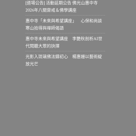
[道場公告] 活動延期公告 佛光山惠中寺
2026年八關齋戒＆佛學講座
惠中寺「未來與希望講座」 心保和尚談
寒山拾得與禪師偈語
惠中寺未來與希望講座 李艷秋剖析AI世
代閱聽大眾的抉擇
光影入琉璃佛法鑄初心 楊惠姗以藝術綻
放光芒