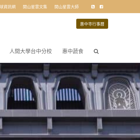
球資訊網
開山星雲文集
開山星雲大師
惠中寺行事曆
人間大學台中分校
惠中蔬食