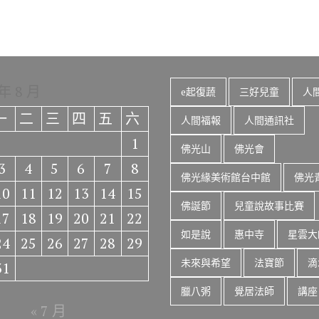
 年 8 月
e起復蔬
三好兒童
人
一
二
三
四
五
六
人間福報
人間通訊社
1
佛光山
佛光會
3
4
5
6
7
8
佛光緣美術館台中館
佛光
10
11
12
13
14
15
佛誕節
兒童說故事比賽
17
18
19
20
21
22
如是說
惠中寺
星雲大
24
25
26
27
28
29
未來與希望
法寶節
滴
31
臘八粥
覺居法師
講座
« 7 月