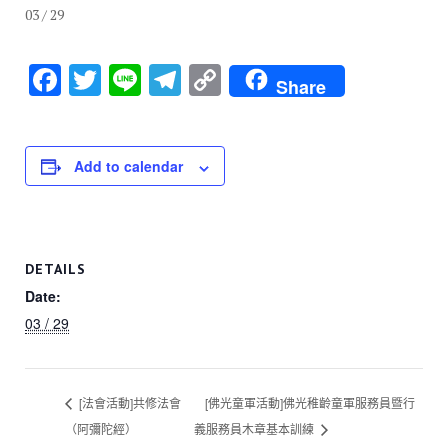
03 / 29
F
T
Li
T
C
Share
a
wi
n
el
o
c
tt
e
e
p
e
er
gr
y
Add to calendar
b
a
Li
o
m
n
o
k
DETAILS
k
Date:
03 / 29
[法會活動]共修法會
[佛光童軍活動]佛光稚齡童軍服務員暨行
（阿彌陀經）
義服務員木章基本訓練