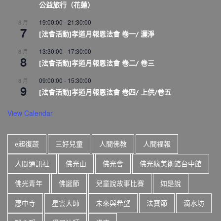
公益旅行（花蓮）
19:00:00
-
21:30:00
8 月
7
[法會活動]孝道月報恩法會 卷一/ 灑淨
13:30:00
-
17:30:00
8 月
8
[法會活動]孝道月報恩法會 卷二/ 卷三
09:00:00
-
15:30:00
8 月
9
[法會活動]孝道月報恩法會 卷四/ 上供/卷五
View Calendar
e起復蔬
三好兒童
人間佛教
人間福報
人間通訊社
佛光山
佛光會
佛光緣美術館台中館
佛光青年
佛誕節
兒童說故事比賽
如是說
惠中寺
星雲大師
未來與希望
法寶節
滴水坊