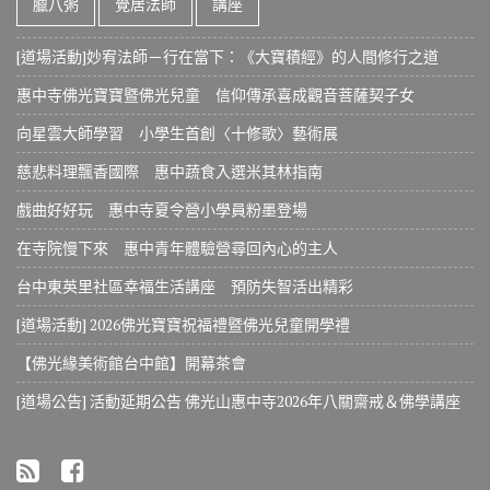
臘八粥
覺居法師
講座
[道場活動]妙宥法師－行在當下：《大寶積經》的人間修行之道
惠中寺佛光寶寶暨佛光兒童 信仰傳承喜成觀音菩薩契子女
向星雲大師學習 小學生首創〈十修歌〉藝術展
慈悲料理飄香國際 惠中蔬食入選米其林指南
戲曲好好玩 惠中寺夏令營小學員粉墨登場
在寺院慢下來 惠中青年體驗營尋回內心的主人
台中東英里社區幸福生活講座 預防失智活出精彩
[道場活動] 2026佛光寶寶祝福禮暨佛光兒童開學禮
【佛光緣美術館台中館】開幕茶會
[道場公告] 活動延期公告 佛光山惠中寺2026年八關齋戒＆佛學講座