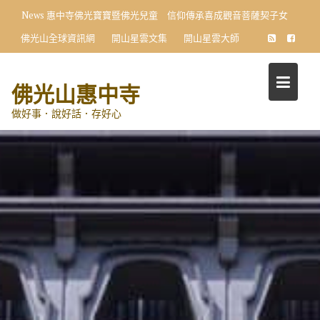
Skip
News
惠中寺佛光寶寶暨佛光兒童 信仰傳承喜成觀音菩薩契子女
to
佛光山全球資訊網
開山星雲文集
開山星雲大師
content
佛光山惠中寺
做好事．說好話．存好心