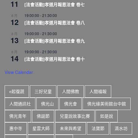
11
[法會活動]孝道月報恩法會 卷七
19:00:00
-
21:30:00
8 月
12
[法會活動]孝道月報恩法會 卷八
19:00:00
-
21:30:00
8 月
13
[法會活動]孝道月報恩法會 卷九
19:00:00
-
21:30:00
8 月
14
[法會活動]孝道月報恩法會 卷十
View Calendar
e起復蔬
三好兒童
人間佛教
人間福報
人間通訊社
佛光山
佛光會
佛光緣美術館台中館
佛光青年
佛誕節
兒童說故事比賽
如是說
惠中寺
星雲大師
未來與希望
法寶節
滴水坊