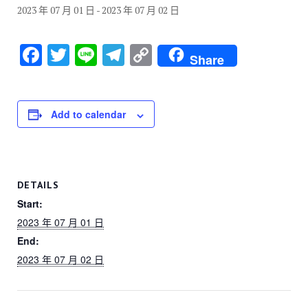
2023 年 07 月 01 日
-
2023 年 07 月 02 日
F
T
Li
T
C
Share
a
wi
n
el
o
c
tt
e
e
p
e
er
gr
y
Add to calendar
b
a
Li
o
m
n
o
k
DETAILS
k
Start:
2023 年 07 月 01 日
End:
2023 年 07 月 02 日