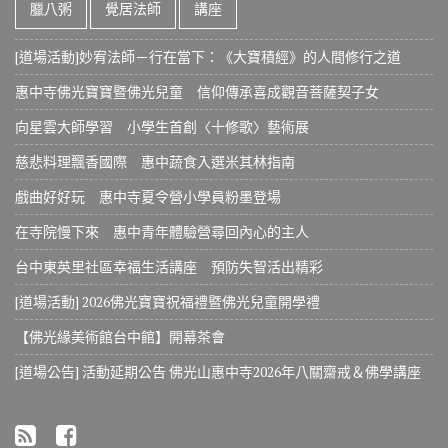
臘八粥
覺居法師
講座
[道場活動]妙宥法師－行在當下：《大寶積經》的人間修行之道
惠中寺佛光寶寶暨佛光兒童 信仰傳承喜成觀音菩薩契子女
向星雲大師學習 小學生首創〈十修歌〉藝術展
慈悲料理飄香國際 惠中蔬食入選米其林指南
戲曲好好玩 惠中寺夏令營小學員粉墨登場
在寺院慢下來 惠中青年體驗營尋回內心的主人
台中東英里社區幸福生活講座 預防失智活出精彩
[道場活動] 2026佛光寶寶祝福禮暨佛光兒童開學禮
【佛光緣美術館台中館】開幕茶會
[道場公告] 活動延期公告 佛光山惠中寺2026年八關齋戒＆佛學講座