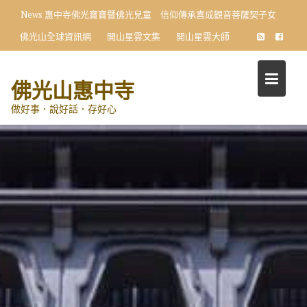
Skip
News
惠中寺佛光寶寶暨佛光兒童 信仰傳承喜成觀音菩薩契子女
to
佛光山全球資訊網
開山星雲文集
開山星雲大師
content
佛光山惠中寺
做好事．說好話．存好心