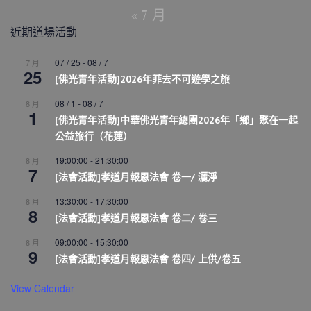
« 7 月
近期道場活動
07 / 25
-
08 / 7
7 月
25
[佛光青年活動]2026年菲去不可遊學之旅
08 / 1
-
08 / 7
8 月
1
[佛光青年活動]中華佛光青年總團2026年「鄉」聚在一起
公益旅行（花蓮）
19:00:00
-
21:30:00
8 月
7
[法會活動]孝道月報恩法會 卷一/ 灑淨
13:30:00
-
17:30:00
8 月
8
[法會活動]孝道月報恩法會 卷二/ 卷三
09:00:00
-
15:30:00
8 月
9
[法會活動]孝道月報恩法會 卷四/ 上供/卷五
View Calendar