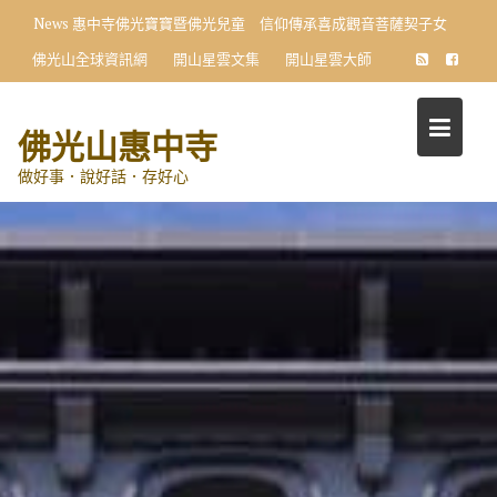
Skip
News
惠中寺佛光寶寶暨佛光兒童 信仰傳承喜成觀音菩薩契子女
to
佛光山全球資訊網
開山星雲文集
開山星雲大師
content
佛光山惠中寺
做好事．說好話．存好心