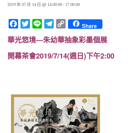
2019 年 07 月 14 日 @ 14:00:00
-
17:00:00
F
T
Li
T
C
Share
a
wi
n
el
o
華光悠境—朱幼華抽象彩墨個展
c
tt
e
e
p
e
er
gr
y
開幕茶會2019/7/14(週日)下午2:00
b
a
Li
o
m
n
o
k
k