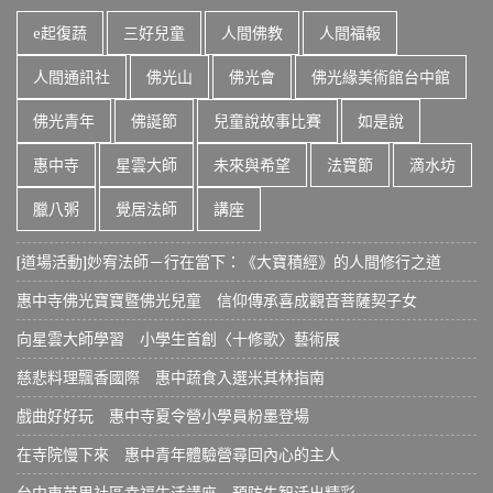
e起復蔬
三好兒童
人間佛教
人間福報
人間通訊社
佛光山
佛光會
佛光緣美術館台中館
佛光青年
佛誕節
兒童說故事比賽
如是說
惠中寺
星雲大師
未來與希望
法寶節
滴水坊
臘八粥
覺居法師
講座
[道場活動]妙宥法師－行在當下：《大寶積經》的人間修行之道
惠中寺佛光寶寶暨佛光兒童 信仰傳承喜成觀音菩薩契子女
向星雲大師學習 小學生首創〈十修歌〉藝術展
慈悲料理飄香國際 惠中蔬食入選米其林指南
戲曲好好玩 惠中寺夏令營小學員粉墨登場
在寺院慢下來 惠中青年體驗營尋回內心的主人
台中東英里社區幸福生活講座 預防失智活出精彩