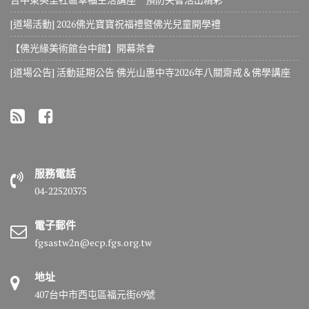
[道場活動] 2026佛光寶寶祝福禮暨佛光兒童開學禮
【佛光緣美術館台中館】開幕茶會
[道場公告] 活動延期公告 佛光山惠中寺2026年八關齋戒＆佛學講座
服務電話
04-22520375
電子郵件
fgsastw2n@ecp.fgs.org.tw
地址
407台中市西屯區福元街69號