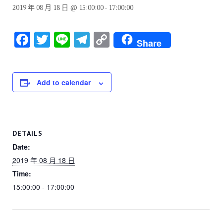
2019 年 08 月 18 日 @ 15:00:00
-
17:00:00
F
T
Li
T
C
Share
a
wi
n
el
o
c
tt
e
e
p
e
er
gr
y
Add to calendar
b
a
Li
o
m
n
o
k
DETAILS
k
Date:
2019 年 08 月 18 日
Time:
15:00:00 - 17:00:00