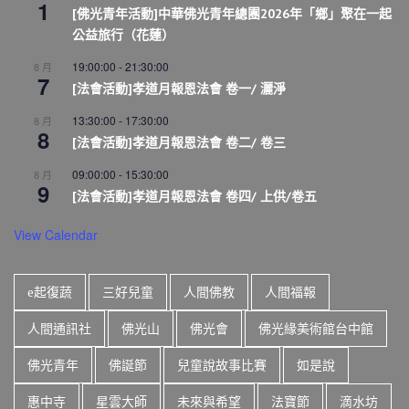
1
[佛光青年活動]中華佛光青年總團2026年「鄉」聚在一起
公益旅行（花蓮）
19:00:00
-
21:30:00
8 月
7
[法會活動]孝道月報恩法會 卷一/ 灑淨
13:30:00
-
17:30:00
8 月
8
[法會活動]孝道月報恩法會 卷二/ 卷三
09:00:00
-
15:30:00
8 月
9
[法會活動]孝道月報恩法會 卷四/ 上供/卷五
View Calendar
e起復蔬
三好兒童
人間佛教
人間福報
人間通訊社
佛光山
佛光會
佛光緣美術館台中館
佛光青年
佛誕節
兒童說故事比賽
如是說
惠中寺
星雲大師
未來與希望
法寶節
滴水坊