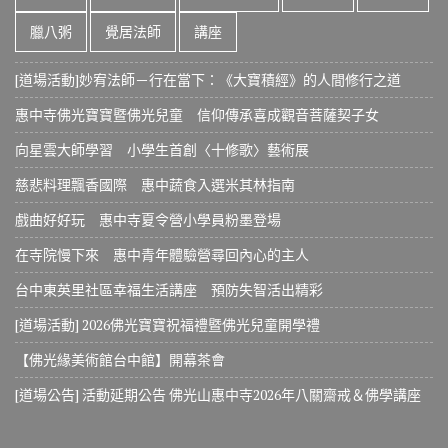
臘八粥
覺居法師
講座
[道場活動]妙宥法師－行在當下：《大寶積經》的人間修行之道
惠中寺佛光寶寶暨佛光兒童 信仰傳承喜成觀音菩薩契子女
向星雲大師學習 小學生首創〈十修歌〉藝術展
慈悲料理飄香國際 惠中蔬食入選米其林指南
戲曲好好玩 惠中寺夏令營小學員粉墨登場
在寺院慢下來 惠中青年體驗營尋回內心的主人
台中東英里社區幸福生活講座 預防失智活出精彩
[道場活動] 2026佛光寶寶祝福禮暨佛光兒童開學禮
【佛光緣美術館台中館】開幕茶會
[道場公告] 活動延期公告 佛光山惠中寺2026年八關齋戒＆佛學講座