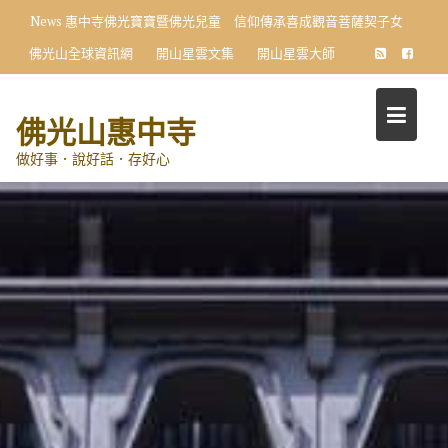
Skip
News
惠中寺佛光寶寶暨佛光兒童 信仰傳承喜成觀音菩薩契子女
to
佛光山全球資訊網
開山星雲文集
開山星雲大師
content
佛光山惠中寺
做好事．說好話．存好心