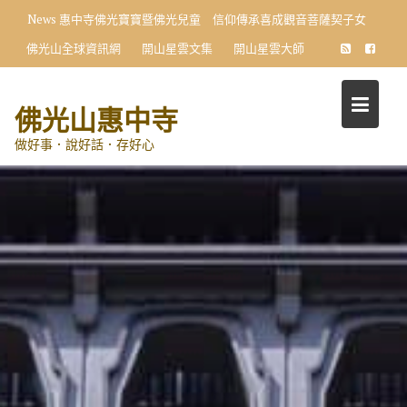
Skip
News
惠中寺佛光寶寶暨佛光兒童 信仰傳承喜成觀音菩薩契子女
to
佛光山全球資訊網
開山星雲文集
開山星雲大師
content
佛光山惠中寺
做好事．說好話．存好心