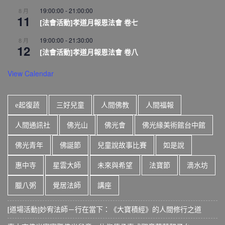
19:00:00
-
21:00:00
8 月
11
[法會活動]孝道月報恩法會 卷七
19:00:00
-
21:30:00
8 月
12
[法會活動]孝道月報恩法會 卷八
View Calendar
e起復蔬
三好兒童
人間佛教
人間福報
人間通訊社
佛光山
佛光會
佛光緣美術館台中館
佛光青年
佛誕節
兒童說故事比賽
如是說
惠中寺
星雲大師
未來與希望
法寶節
滴水坊
臘八粥
覺居法師
講座
[道場活動]妙宥法師－行在當下：《大寶積經》的人間修行之道