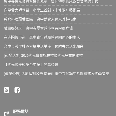
惠中寺佛光寶寶暨佛光兒童 信仰傳承喜成觀音菩薩契子女
向星雲大師學習 小學生首創〈十修歌〉藝術展
慈悲料理飄香國際 惠中蔬食入選米其林指南
戲曲好好玩 惠中寺夏令營小學員粉墨登場
在寺院慢下來 惠中青年體驗營尋回內心的主人
台中東英里社區幸福生活講座 預防失智活出精彩
[道場活動] 2026佛光寶寶祝福禮暨佛光兒童開學禮
【佛光緣美術館台中館】開幕茶會
[道場公告] 活動延期公告 佛光山惠中寺2026年八關齋戒＆佛學講座
服務電話