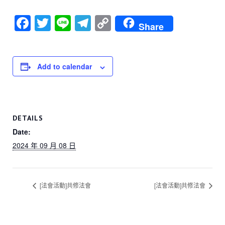
F
T
Li
T
C
Share
a
wi
n
el
o
c
tt
e
e
p
e
er
gr
y
Add to calendar
b
a
Li
o
m
n
o
k
DETAILS
k
Date:
2024 年 09 月 08 日
[法會活動]共修法會
[法會活動]共修法會