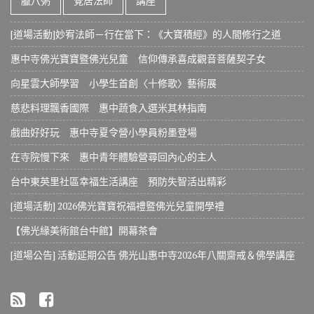
臘八粥
覺居法師
講座
[道場活動]妙宥法師－行在當下：《大寶積經》的人間修行之道
惠中寺佛光寶寶暨佛光兒童 信仰傳承喜成觀音菩薩契子女
向星雲大師學習 小學生首創〈十修歌〉藝術展
慈悲料理飄香國際 惠中蔬食入選米其林指南
戲曲好好玩 惠中寺夏令營小學員粉墨登場
在寺院慢下來 惠中青年體驗營尋回內心的主人
台中東英里社區幸福生活講座 預防失智活出精彩
[道場活動] 2026佛光寶寶祝福禮暨佛光兒童開學禮
【佛光緣美術館台中館】開幕茶會
[道場公告] 活動延期公告 佛光山惠中寺2026年八關齋戒＆佛學講座