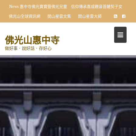
Skip
News
惠中寺佛光寶寶暨佛光兒童 信仰傳承喜成觀音菩薩契子女
to
佛光山全球資訊網
開山星雲文集
開山星雲大師
content
佛光山惠中寺
做好事．說好話．存好心