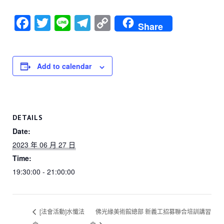
F
T
Li
T
C
Share
a
wi
n
el
o
c
tt
e
e
p
e
er
gr
y
Add to calendar
b
a
Li
o
m
n
o
k
DETAILS
k
Date:
2023 年 06 月 27 日
Time:
19:30:00 - 21:00:00
[法會活動]水懺法
佛光緣美術館總部 新義工招募聯合培訓講習