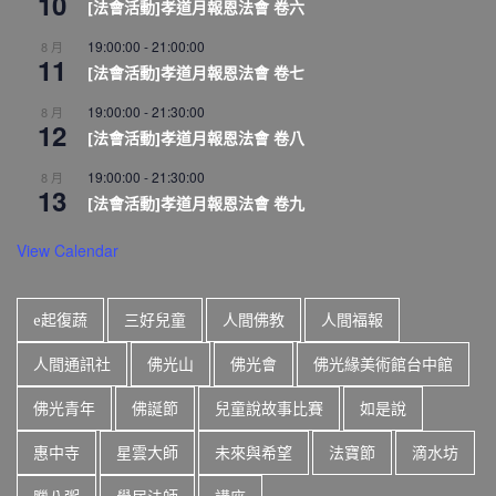
10
[法會活動]孝道月報恩法會 卷六
19:00:00
-
21:00:00
8 月
11
[法會活動]孝道月報恩法會 卷七
19:00:00
-
21:30:00
8 月
12
[法會活動]孝道月報恩法會 卷八
19:00:00
-
21:30:00
8 月
13
[法會活動]孝道月報恩法會 卷九
View Calendar
e起復蔬
三好兒童
人間佛教
人間福報
人間通訊社
佛光山
佛光會
佛光緣美術館台中館
佛光青年
佛誕節
兒童說故事比賽
如是說
惠中寺
星雲大師
未來與希望
法寶節
滴水坊