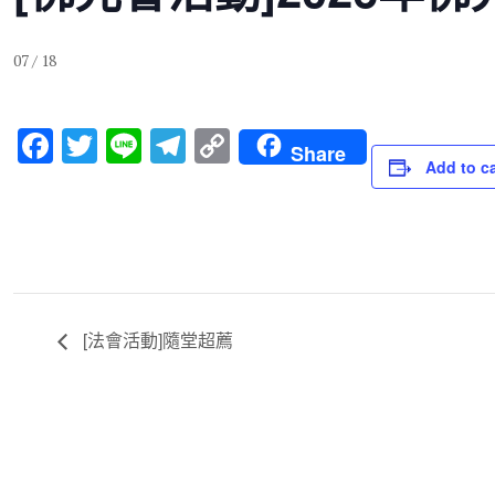
07 / 18
F
T
Li
T
C
Share
Add to c
a
wi
n
el
o
c
tt
e
e
p
e
er
gr
y
b
a
Li
o
m
n
[法會活動]隨堂超薦
o
k
k