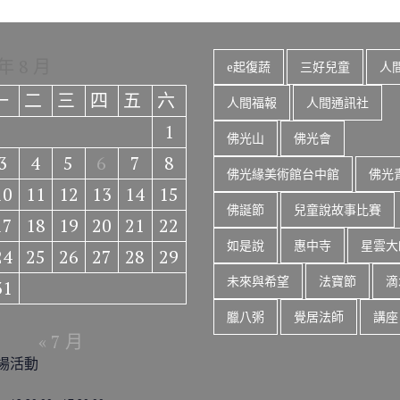
 年 8 月
e起復蔬
三好兒童
人
一
二
三
四
五
六
人間福報
人間通訊社
1
佛光山
佛光會
3
4
5
6
7
8
佛光緣美術館台中館
佛光
10
11
12
13
14
15
佛誕節
兒童說故事比賽
17
18
19
20
21
22
如是說
惠中寺
星雲大
24
25
26
27
28
29
未來與希望
法寶節
滴
31
臘八粥
覺居法師
講座
« 7 月
場活動