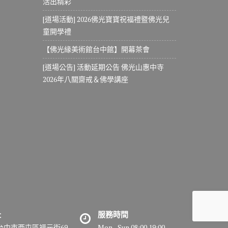
活出精彩
[道場活動] 2026佛光寶寶祝福禮暨佛光兒
童開學禮
【佛光緣美術館台中館】開幕茶會
[道場公告] 活動延期公告 佛光山惠中寺
2026年八關齋戒＆佛學講座
址
服務時間
7台中市西屯區福元街69
Mon - Sun 08:00 19:00