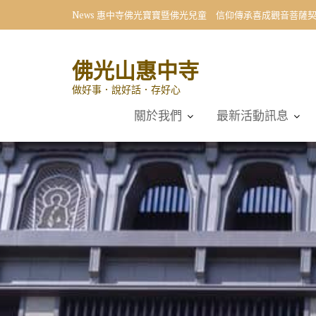
Skip
News
惠中寺佛光寶寶暨佛光兒童 信仰傳承喜成觀音菩薩
to
content
佛光山惠中寺
做好事．說好話．存好心
關於我們
最新活動訊息