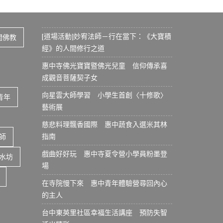
[道場活動]妙宥法師－行在當下：《大寶積
間佛教
經》的人間修行之道
惠中寺佛光寶寶暨佛光兒童 信仰傳承喜
成觀音菩薩契子女
向星雲大師學習 小學生首創〈十修歌〉
青年
藝術展
慈悲料理飄香國際 惠中蔬食入選米其林
指南
師
戲曲好好玩 惠中寺夏令營小學員粉墨登
水坊
場
在寺院慢下來 惠中青年體驗營尋回內心
的主人
台中東英里社區幸福生活講座 預防失智