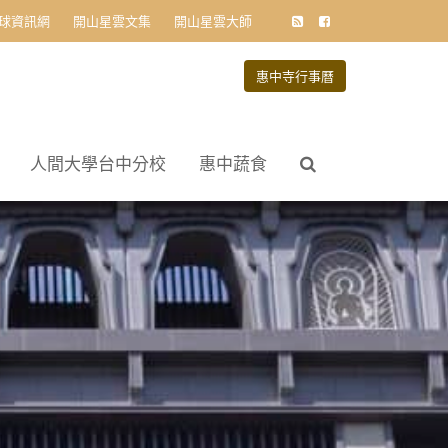
球資訊網
開山星雲文集
開山星雲大師
惠中寺行事曆
人間大學台中分校
惠中蔬食