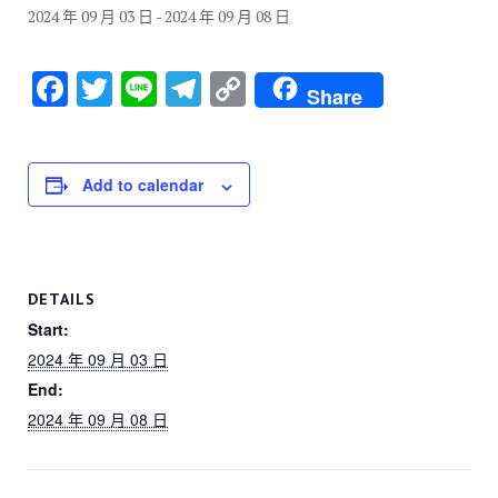
2024 年 09 月 03 日
-
2024 年 09 月 08 日
F
T
Li
T
C
Share
a
wi
n
el
o
c
tt
e
e
p
e
er
gr
y
Add to calendar
b
a
Li
o
m
n
o
k
DETAILS
k
Start:
2024 年 09 月 03 日
End:
2024 年 09 月 08 日