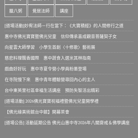
臘八粥
覺居法師
講座
[道場活動]妙宥法師－行在當下：《大寶積經》的人間修行之道
惠中寺佛光寶寶暨佛光兒童 信仰傳承喜成觀音菩薩契子女
向星雲大師學習 小學生首創〈十修歌〉藝術展
慈悲料理飄香國際 惠中蔬食入選米其林指南
戲曲好好玩 惠中寺夏令營小學員粉墨登場
在寺院慢下來 惠中青年體驗營尋回內心的主人
台中東英里社區幸福生活講座 預防失智活出精彩
[道場活動] 2026佛光寶寶祝福禮暨佛光兒童開學禮
【佛光緣美術館台中館】開幕茶會
[道場公告] 活動延期公告 佛光山惠中寺2026年八關齋戒＆佛學講座