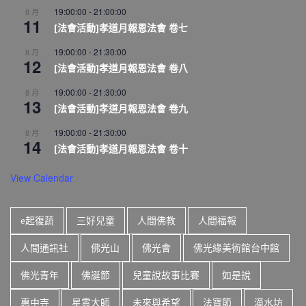
19:00:00
-
21:00:00
8 月
11
[法會活動]孝道月報恩法會 卷七
19:00:00
-
21:30:00
8 月
12
[法會活動]孝道月報恩法會 卷八
19:00:00
-
21:30:00
8 月
13
[法會活動]孝道月報恩法會 卷九
19:00:00
-
21:30:00
8 月
14
[法會活動]孝道月報恩法會 卷十
View Calendar
e起復蔬
三好兒童
人間佛教
人間福報
人間通訊社
佛光山
佛光會
佛光緣美術館台中館
佛光青年
佛誕節
兒童說故事比賽
如是說
惠中寺
星雲大師
未來與希望
法寶節
滴水坊