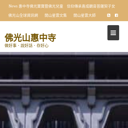
Skip
News
惠中寺佛光寶寶暨佛光兒童 信仰傳承喜成觀音菩薩契子女
to
佛光山全球資訊網
開山星雲文集
開山星雲大師
content
佛光山惠中寺
做好事．說好話．存好心