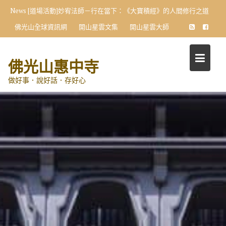
Skip
News
[道場活動]妙宥法師－行在當下：《大寶積經》的人間修行之道
to
佛光山全球資訊網
開山星雲文集
開山星雲大師
content
佛光山惠中寺
做好事．說好話．存好心