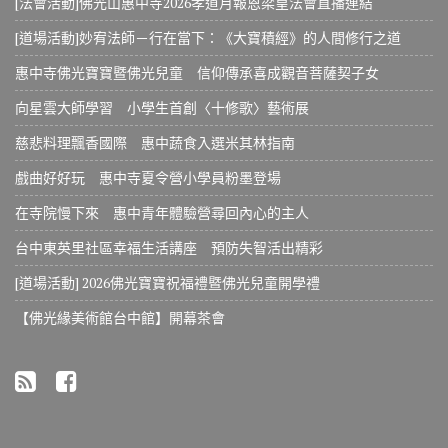
[法會活動]佛光山惠中寺2026孝道月報恩梁皇法會直播連結
[道場活動]妙宥法師－行在當下：《大寶積經》的人間修行之道
惠中寺佛光寶寶暨佛光兒童 信仰傳承喜成觀音菩薩契子女
向星雲大師學習 小學生首創〈十修歌〉藝術展
慈悲料理飄香國際 惠中蔬食入選米其林指南
戲曲好好玩 惠中寺夏令營小學員粉墨登場
在寺院慢下來 惠中青年體驗營尋回內心的主人
台中東英里社區幸福生活講座 預防失智活出精彩
[道場活動] 2026佛光寶寶祝福禮暨佛光兒童開學禮
【佛光緣美術館台中館】開幕茶會