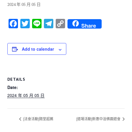
2024 年 05 月 05 日
F
T
Li
T
C
Share
a
wi
n
el
o
c
tt
e
e
p
e
er
gr
y
Add to calendar
b
a
Li
o
m
n
o
k
DETAILS
k
Date:
2024 年 05 月 05 日
[法會活動]隨堂超薦
[道場活動]新惠中浴佛園遊會