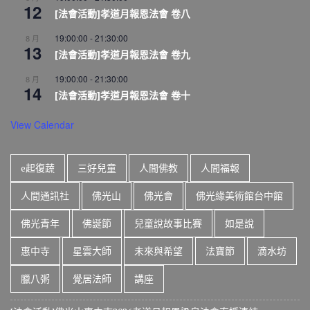
12
[法會活動]孝道月報恩法會 卷八
19:00:00
-
21:30:00
8 月
13
[法會活動]孝道月報恩法會 卷九
19:00:00
-
21:30:00
8 月
14
[法會活動]孝道月報恩法會 卷十
View Calendar
e起復蔬
三好兒童
人間佛教
人間福報
人間通訊社
佛光山
佛光會
佛光緣美術館台中館
佛光青年
佛誕節
兒童說故事比賽
如是說
惠中寺
星雲大師
未來與希望
法寶節
滴水坊
臘八粥
覺居法師
講座