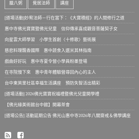
臘八粥
覺居法師
講座
[道場活動]妙宥法師－行在當下：《大寶積經》的人間修行之道
惠中寺佛光寶寶暨佛光兒童 信仰傳承喜成觀音菩薩契子女
向星雲大師學習 小學生首創〈十修歌〉藝術展
慈悲料理飄香國際 惠中蔬食入選米其林指南
戲曲好好玩 惠中寺夏令營小學員粉墨登場
在寺院慢下來 惠中青年體驗營尋回內心的主人
台中東英里社區幸福生活講座 預防失智活出精彩
[道場活動] 2026佛光寶寶祝福禮暨佛光兒童開學禮
【佛光緣美術館台中館】開幕茶會
[道場公告] 活動延期公告 佛光山惠中寺2026年八關齋戒＆佛學講座