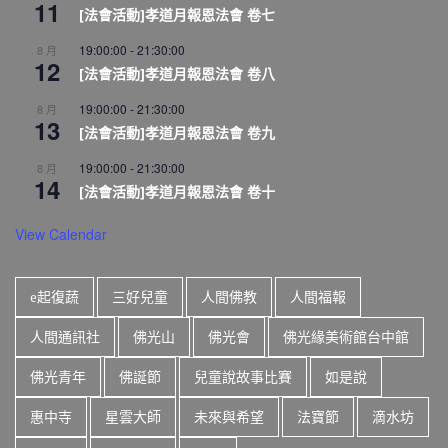
11
[法會活動]孝道月報恩法會 卷七
19:00:00
-
21:30:00
8 月
12
[法會活動]孝道月報恩法會 卷八
19:00:00
-
21:30:00
8 月
13
[法會活動]孝道月報恩法會 卷九
19:00:00
-
21:30:00
8 月
14
[法會活動]孝道月報恩法會 卷十
View Calendar
e起復蔬
三好兒童
人間佛教
人間福報
人間通訊社
佛光山
佛光會
佛光緣美術館台中館
佛光青年
佛誕節
兒童說故事比賽
如是說
惠中寺
星雲大師
未來與希望
法寶節
滴水坊