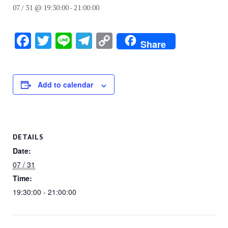
07 / 31 @ 19:30:00
-
21:00:00
F
T
Li
T
C
Share
a
wi
n
el
o
c
tt
e
e
p
e
er
gr
y
Add to calendar
b
a
Li
o
m
n
o
k
DETAILS
k
Date:
07 / 31
Time:
19:30:00 - 21:00:00