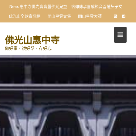
Skip
News
惠中寺佛光寶寶暨佛光兒童 信仰傳承喜成觀音菩薩契子女
to
佛光山全球資訊網
開山星雲文集
開山星雲大師
content
佛光山惠中寺
做好事．說好話．存好心