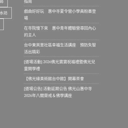
指南
師
戲曲好好玩 惠中寺夏令營小學員粉墨登
水坊
場
在寺院慢下來 惠中青年體驗營尋回內心
的主人
台中東英里社區幸福生活講座 預防失智
活出精彩
[道場活動] 2026佛光寶寶祝福禮暨佛光兒
童開學禮
【佛光緣美術館台中館】開幕茶會
[道場公告] 活動延期公告 佛光山惠中寺
2026年八關齋戒＆佛學講座