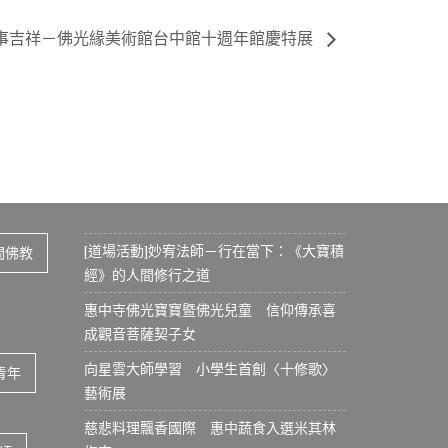
事吉祥－佛光緣美術館台中館十週年館慶特展
[道場活動]妙宥法師－行在當下：《大寶積
間佛教
經》的人間修行之道
惠中寺佛光寶寶暨佛光兒童 信仰傳承喜
成觀音菩薩契子女
向星雲大師學習 小學生首創〈十修歌〉
青年
藝術展
慈悲料理飄香國際 惠中蔬食入選米其林