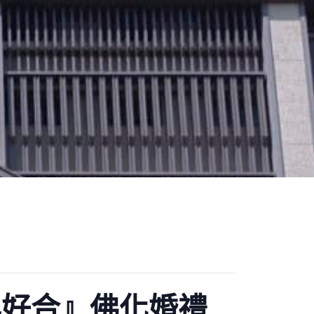
百年好合』佛化婚禮