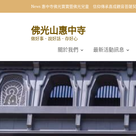
Skip
News
惠中寺佛光寶寶暨佛光兒童 信仰傳承喜成觀音菩薩
to
content
佛光山惠中寺
做好事．說好話．存好心
關於我們
最新活動訊息