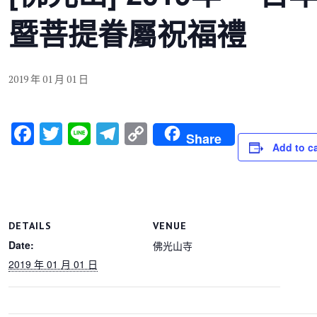
暨菩提眷屬祝福禮
2019 年 01 月 01 日
F
T
Li
T
C
Share
Add to c
a
wi
n
el
o
c
tt
e
e
p
e
er
gr
y
b
a
Li
DETAILS
VENUE
o
m
n
Date:
佛光山寺
o
k
2019 年 01 月 01 日
k