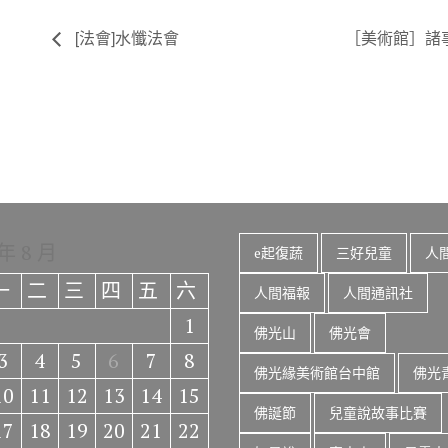
[法會]水懺法會
［美術館］諸
 年 8 月
e起復蔬
三好兒童
人
一
二
三
四
五
六
人間福報
人間通訊社
1
佛光山
佛光會
3
4
5
6
7
8
佛光緣美術館台中館
佛光
10
11
12
13
14
15
佛誕節
兒童說故事比賽
17
18
19
20
21
22