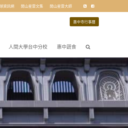
球資訊網
開山星雲文集
開山星雲大師
惠中寺行事曆
人間大學台中分校
惠中蔬食