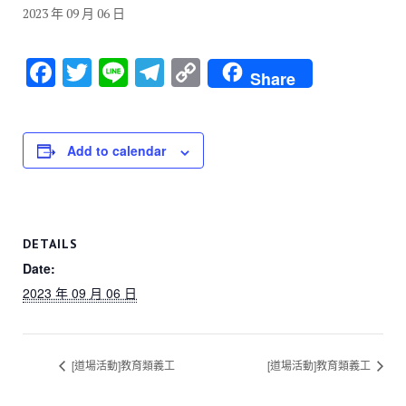
2023 年 09 月 06 日
F
T
Li
T
C
Share
a
wi
n
el
o
c
tt
e
e
p
e
er
gr
y
Add to calendar
b
a
Li
o
m
n
o
k
DETAILS
k
Date:
2023 年 09 月 06 日
[道場活動]教育類義工
[道場活動]教育類義工