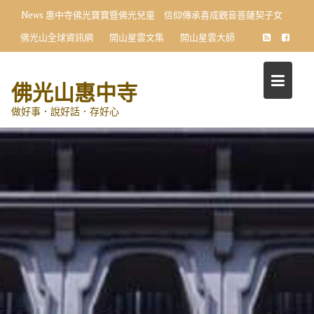
Skip
News
惠中寺佛光寶寶暨佛光兒童 信仰傳承喜成觀音菩薩契子女
to
佛光山全球資訊網
開山星雲文集
開山星雲大師
content
佛光山惠中寺
做好事．說好話．存好心