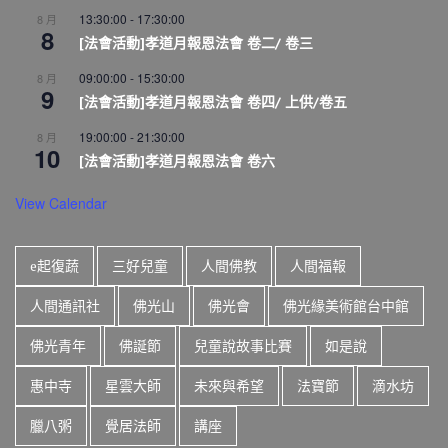
13:30:00
-
17:30:00
8 月
8
[法會活動]孝道月報恩法會 卷二/ 卷三
09:00:00
-
15:30:00
8 月
9
[法會活動]孝道月報恩法會 卷四/ 上供/卷五
19:00:00
-
21:30:00
8 月
10
[法會活動]孝道月報恩法會 卷六
View Calendar
e起復蔬
三好兒童
人間佛教
人間福報
人間通訊社
佛光山
佛光會
佛光緣美術館台中館
佛光青年
佛誕節
兒童說故事比賽
如是說
惠中寺
星雲大師
未來與希望
法寶節
滴水坊
臘八粥
覺居法師
講座