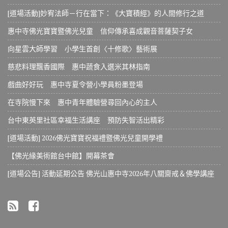
[道場活動]妙宥法師－行在當下：《大寶積經》的人間修行之道
惠中寺佛光寶寶暨佛光兒童 信仰傳承喜成觀音菩薩契子女
向星雲大師學習 小學生首創〈十修歌〉藝術展
慈悲料理飄香國際 惠中蔬食入選米其林指南
戲曲好好玩 惠中寺夏令營小學員粉墨登場
在寺院慢下來 惠中青年體驗營尋回內心的主人
台中東英里社區幸福生活講座 預防失智活出精彩
[道場活動] 2026佛光寶寶祝福禮暨佛光兒童開學禮
【佛光緣美術館台中館】開幕茶會
[道場公告] 活動延期公告 佛光山惠中寺2026年八關齋戒＆佛學講座