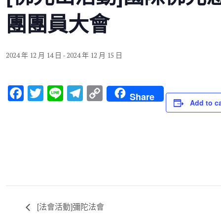
團團員大會
2024 年 12 月 14 日
-
2024 年 12 月 15 日
F
T
Li
T
C
Share
Add to c
a
wi
n
el
o
c
tt
e
e
p
e
er
gr
y
b
a
Li
o
m
n
o
k
k
[法會活動]彌陀法會