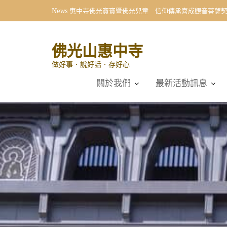
Skip
News
惠中寺佛光寶寶暨佛光兒童 信仰傳承喜成觀音菩薩
to
content
佛光山惠中寺
做好事．說好話．存好心
關於我們
最新活動訊息