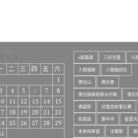
 年 8 月
e起復蔬
三好兒童
人
一
二
三
四
五
六
人間福報
人間通訊社
1
佛光山
佛光會
3
4
5
6
7
8
佛光緣美術館台中館
佛光
10
11
12
13
14
15
佛誕節
兒童說故事比賽
17
18
19
20
21
22
如是說
惠中寺
星雲大
24
25
26
27
28
29
未來與希望
法寶節
滴
31