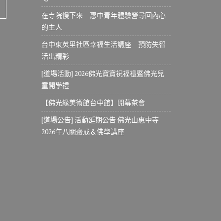
在寺院慢下來 惠中青年體驗營尋回內心
的主人
台中東英里社區幸福生活講座 預防失智
活出精彩
[道場活動] 2026佛光寶寶祝福禮暨佛光兒
童開學禮
【佛光緣美術館台中館】開幕茶會
[道場公告] 活動延期公告 佛光山惠中寺
2026年八關齋戒＆佛學講座