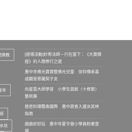
[道場活動]妙宥法師－行在當下：《大寶積
間佛教
經》的人間修行之道
惠中寺佛光寶寶暨佛光兒童 信仰傳承喜
成觀音菩薩契子女
向星雲大師學習 小學生首創〈十修歌〉
青年
藝術展
慈悲料理飄香國際 惠中蔬食入選米其林
指南
師
戲曲好好玩 惠中寺夏令營小學員粉墨登
水坊
場