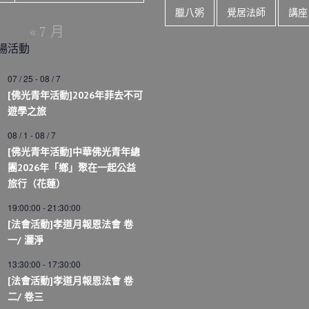
臘八粥
覺居法師
講座
« 7 月
場活動
07 / 25
-
08 / 7
[佛光青年活動]2026年菲去不可
遊學之旅
08 / 1
-
08 / 7
[佛光青年活動]中華佛光青年總
團2026年「鄉」聚在一起公益
旅行（花蓮）
19:00:00
-
21:30:00
[法會活動]孝道月報恩法會 卷
一/ 灑淨
13:30:00
-
17:30:00
[法會活動]孝道月報恩法會 卷
二/ 卷三