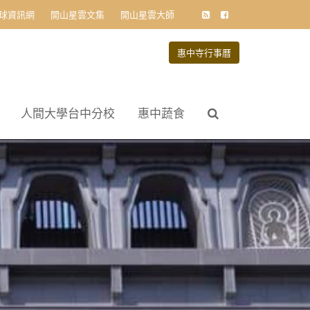
球資訊網
開山星雲文集
開山星雲大師
惠中寺行事曆
人間大學台中分校
惠中蔬食