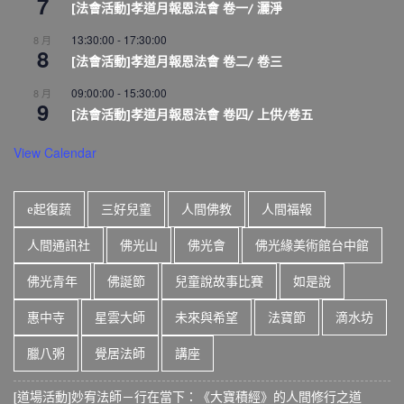
7
[法會活動]孝道月報恩法會 卷一/ 灑淨
13:30:00
-
17:30:00
8 月
8
[法會活動]孝道月報恩法會 卷二/ 卷三
09:00:00
-
15:30:00
8 月
9
[法會活動]孝道月報恩法會 卷四/ 上供/卷五
View Calendar
e起復蔬
三好兒童
人間佛教
人間福報
人間通訊社
佛光山
佛光會
佛光緣美術館台中館
佛光青年
佛誕節
兒童說故事比賽
如是說
惠中寺
星雲大師
未來與希望
法寶節
滴水坊
臘八粥
覺居法師
講座
[道場活動]妙宥法師－行在當下：《大寶積經》的人間修行之道