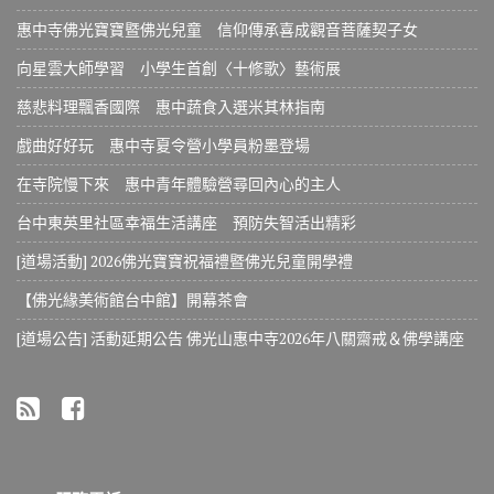
惠中寺佛光寶寶暨佛光兒童 信仰傳承喜成觀音菩薩契子女
向星雲大師學習 小學生首創〈十修歌〉藝術展
慈悲料理飄香國際 惠中蔬食入選米其林指南
戲曲好好玩 惠中寺夏令營小學員粉墨登場
在寺院慢下來 惠中青年體驗營尋回內心的主人
台中東英里社區幸福生活講座 預防失智活出精彩
[道場活動] 2026佛光寶寶祝福禮暨佛光兒童開學禮
【佛光緣美術館台中館】開幕茶會
[道場公告] 活動延期公告 佛光山惠中寺2026年八關齋戒＆佛學講座