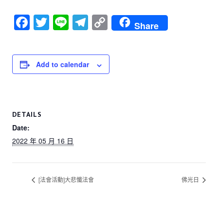
F
T
Li
T
C
Share
a
wi
n
el
o
c
tt
e
e
p
e
er
gr
y
Add to calendar
b
a
Li
o
m
n
o
k
DETAILS
k
Date:
2022 年 05 月 16 日
[法會活動]大悲懺法會
佛光日