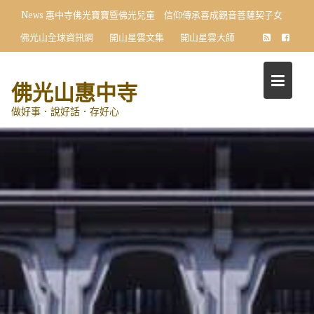
Skip
News
惠中寺佛光寶寶暨佛光兒童 信仰傳承喜成觀音菩薩契子女
to
佛光山全球資訊網
開山星雲文集
開山星雲大師
content
佛光山惠中寺
做好事．說好話．存好心