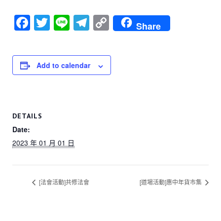
F
T
Li
T
C
Share
a
wi
n
el
o
c
tt
e
e
p
e
er
gr
y
Add to calendar
b
a
Li
o
m
n
o
k
DETAILS
k
Date:
2023 年 01 月 01 日
[法會活動]共修法會
[道場活動]惠中年貨市集