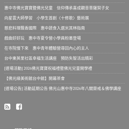
惠中寺佛光寶寶暨佛光兒童 信仰傳承喜成觀音菩薩契子女
向星雲大師學習 小學生首創〈十修歌〉藝術展
慈悲料理飄香國際 惠中蔬食入選米其林指南
戲曲好好玩 惠中寺夏令營小學員粉墨登場
在寺院慢下來 惠中青年體驗營尋回內心的主人
台中東英里社區幸福生活講座 預防失智活出精彩
[道場活動] 2026佛光寶寶祝福禮暨佛光兒童開學禮
【佛光緣美術館台中館】開幕茶會
[道場公告] 活動延期公告 佛光山惠中寺2026年八關齋戒＆佛學講座