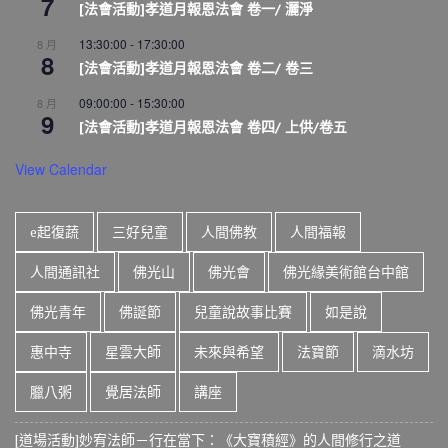
7
[法會活動]孝道月報恩法會 卷一/ 灑淨
13:30:00
-
17:30:00
8 月
8
[法會活動]孝道月報恩法會 卷二/ 卷三
09:00:00
-
15:30:00
8 月
9
[法會活動]孝道月報恩法會 卷四/ 上供/卷五
View Calendar
e起復蔬
三好兒童
人間佛教
人間福報
人間通訊社
佛光山
佛光會
佛光緣美術館台中館
佛光青年
佛誕節
兒童說故事比賽
如是說
惠中寺
星雲大師
未來與希望
法寶節
滴水坊
臘八粥
覺居法師
講座
[道場活動]妙宥法師－行在當下：《大寶積經》的人間修行之道