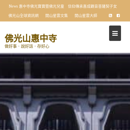
Skip
News
惠中寺佛光寶寶暨佛光兒童 信仰傳承喜成觀音菩薩契子女
to
佛光山全球資訊網
開山星雲文集
開山星雲大師
content
佛光山惠中寺
做好事．說好話．存好心