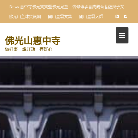
Skip
News
惠中寺佛光寶寶暨佛光兒童 信仰傳承喜成觀音菩薩契子女
to
佛光山全球資訊網
開山星雲文集
開山星雲大師
content
佛光山惠中寺
做好事．說好話．存好心