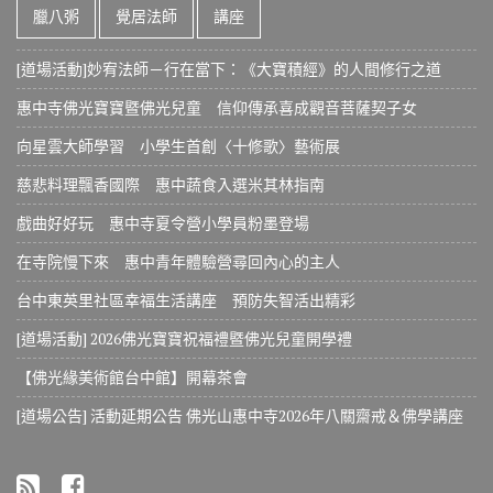
臘八粥
覺居法師
講座
[道場活動]妙宥法師－行在當下：《大寶積經》的人間修行之道
惠中寺佛光寶寶暨佛光兒童 信仰傳承喜成觀音菩薩契子女
向星雲大師學習 小學生首創〈十修歌〉藝術展
慈悲料理飄香國際 惠中蔬食入選米其林指南
戲曲好好玩 惠中寺夏令營小學員粉墨登場
在寺院慢下來 惠中青年體驗營尋回內心的主人
台中東英里社區幸福生活講座 預防失智活出精彩
[道場活動] 2026佛光寶寶祝福禮暨佛光兒童開學禮
【佛光緣美術館台中館】開幕茶會
[道場公告] 活動延期公告 佛光山惠中寺2026年八關齋戒＆佛學講座