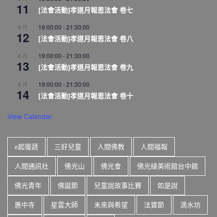
11
[法會活動]孝道月報恩法會 卷七
19:00:00
-
21:30:00
8 月
12
[法會活動]孝道月報恩法會 卷八
19:00:00
-
21:30:00
8 月
13
[法會活動]孝道月報恩法會 卷九
19:00:00
-
21:30:00
8 月
14
[法會活動]孝道月報恩法會 卷十
View Calendar
e起復蔬
三好兒童
人間佛教
人間福報
人間通訊社
佛光山
佛光會
佛光緣美術館台中館
佛光青年
佛誕節
兒童說故事比賽
如是說
惠中寺
星雲大師
未來與希望
法寶節
滴水坊