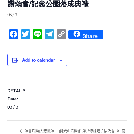
讚頌會/記念公園落成典禮
03 / 3
F
T
Li
T
C
Share
a
wi
n
el
o
c
tt
e
e
p
e
er
gr
y
Add to calendar
b
a
Li
o
m
n
o
k
DETAILS
k
Date:
03 / 3
[法會活動]大悲懺法
[佛光山活動]禪淨共修線燈祈福法會（中南