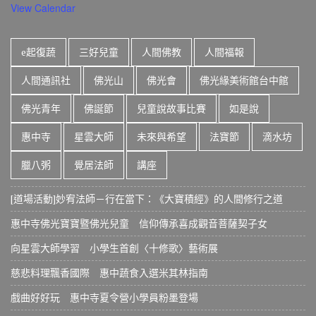
View Calendar
e起復蔬
三好兒童
人間佛教
人間福報
人間通訊社
佛光山
佛光會
佛光緣美術館台中館
佛光青年
佛誕節
兒童說故事比賽
如是說
惠中寺
星雲大師
未來與希望
法寶節
滴水坊
臘八粥
覺居法師
講座
[道場活動]妙宥法師－行在當下：《大寶積經》的人間修行之道
惠中寺佛光寶寶暨佛光兒童 信仰傳承喜成觀音菩薩契子女
向星雲大師學習 小學生首創〈十修歌〉藝術展
慈悲料理飄香國際 惠中蔬食入選米其林指南
戲曲好好玩 惠中寺夏令營小學員粉墨登場