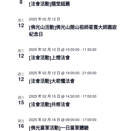
e
8
s
i
h
[法會活動]隨堂超薦
c
S
e
w
e
t
2025 年 02 月 12 日
s
週三
a
d
12
N
[佛光山活動]佛光山開山祖師星雲大師圓寂
r
a
a
c
紀念日
t
v
h
i
e
a
g
.
2025 年 02 月 12 日 @ 10:00:00
-
11:30:00
週三
a
n
12
[法會活動]上燈法會
t
d
i
V
o
i
2025 年 02 月 12 日 @ 19:00:00
-
21:00:00
週三
n
12
e
[法會活動]大悲懺法會
w
s
2025 年 02 月 15 日 @ 14:30:00
-
17:00:00
週六
N
15
[法會活動]共修法會
a
v
i
2025 年 02 月 16 日 @ 09:00:00
-
17:00:00
週日
g
16
[佛光童軍活動]一日童軍體驗