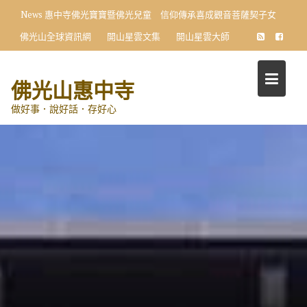
Skip
News
惠中寺佛光寶寶暨佛光兒童 信仰傳承喜成觀音菩薩契子女
to
佛光山全球資訊網
開山星雲文集
開山星雲大師
content
佛光山惠中寺
做好事．說好話．存好心