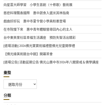
向星雲大師學習 小學生首創〈十修歌〉藝術展
慈悲料理飄香國際 惠中蔬食入選米其林指南
戲曲好好玩 惠中寺夏令營小學員粉墨登場
在寺院慢下來 惠中青年體驗營尋回內心的主人
台中東英里社區幸福生活講座 預防失智活出精彩
[道場活動] 2026佛光寶寶祝福禮暨佛光兒童開學禮
【佛光緣美術館台中館】開幕茶會
[道場公告] 活動延期公告 佛光山惠中寺2026年八關齋戒＆佛學講座
彙整
彙
整
分類