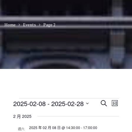
Home
Events
Page 2
Events
E
E
2025-02-08
 - 
2025-02-28
S
L
v
v
e
S
i
e
e
a
2 月 2025
n
e
s
n
r
t
t
l
t
2025 年 02 月 08 日 @ 14:30:00
-
17:00:00
c
V
週六