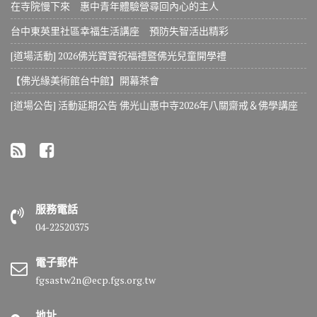
在寺院慢下來 惠中青年體驗營尋回內心的主人
台中東英里社區幸福生活講座 預防失智活出精彩
[道場活動] 2026佛光寶寶祝福禮暨佛光兒童開學禮
【佛光緣美術館台中館】開幕茶會
[道場公告] 活動延期公告 佛光山惠中寺2026年八關齋戒＆佛學講座
服務電話
04-22520375
電子郵件
fgsastw2n@ecp.fgs.org.tw
地址