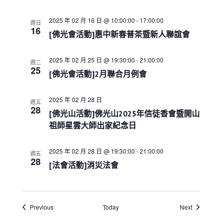
a
t
i
2025 年 02 月 16 日 @ 10:00:00
-
17:00:00
週日
16
o
[佛光會活動]惠中新春普茶暨新人聯誼會
n
2025 年 02 月 25 日 @ 19:30:00
-
21:00:00
週二
25
[佛光會活動]2月聯合月例會
2025 年 02 月 28 日
週五
28
[佛光山活動]佛光山2025年信徒香會暨開山
祖師星雲大師出家紀念日
2025 年 02 月 28 日 @ 19:30:00
-
21:00:00
週五
28
[法會活動]消災法會
Events
Events
Previous
Today
Next