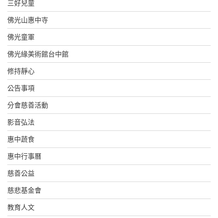
三好兒童
佛光山惠中寺
佛光童軍
佛光緣美術館台中館
修持靜心
公告事項
分會慈善活動
影音弘法
惠中蔬食
惠中行事曆
慈善公益
慈悲基金會
教育人文