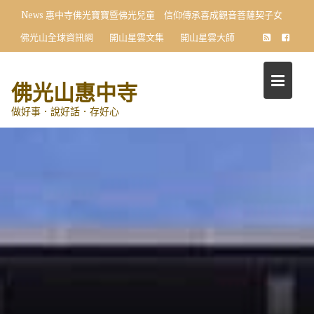
Skip
News
惠中寺佛光寶寶暨佛光兒童 信仰傳承喜成觀音菩薩契子女
to
佛光山全球資訊網
開山星雲文集
開山星雲大師
content
佛光山惠中寺
做好事．說好話．存好心