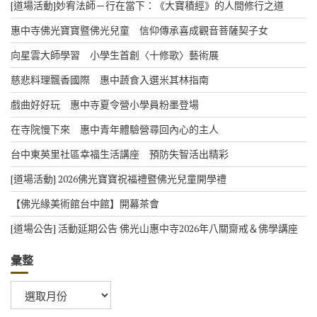
[道場活動]妙宥法師－行在當下：《大寶積經》的人間修行之道
惠中寺佛光寶寶暨佛光兒童 信仰傳承喜成觀音菩薩契子女
向星雲大師學習 小學生首創〈十修歌〉藝術展
慈悲料理飄香國際 惠中蔬食入選米其林指南
戲曲好好玩 惠中寺夏令營小學員粉墨登場
在寺院慢下來 惠中青年體驗營尋回內心的主人
台中東英里社區幸福生活講座 預防失智活出精彩
[道場活動] 2026佛光寶寶祝福禮暨佛光兒童開學禮
【佛光緣美術館台中館】開幕茶會
[道場公告] 活動延期公告 佛光山惠中寺2026年八關齋戒＆佛學講座
彙整
彙
整