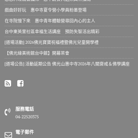
戲曲好好玩 惠中寺夏令營小學員粉墨登場
在寺院慢下來 惠中青年體驗營尋回內心的主人
台中東英里社區幸福生活講座 預防失智活出精彩
[道場活動] 2026佛光寶寶祝福禮暨佛光兒童開學禮
【佛光緣美術館台中館】開幕茶會
[道場公告] 活動延期公告 佛光山惠中寺2026年八關齋戒＆佛學講座
服務電話
04-22520375
電子郵件