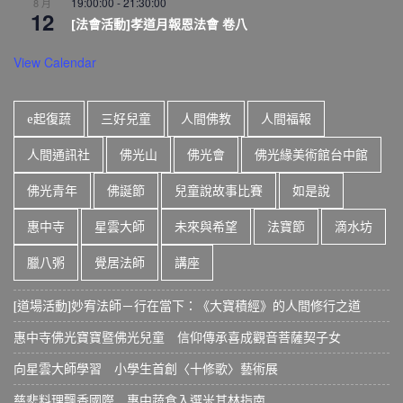
19:00:00
-
21:30:00
8 月
12
[法會活動]孝道月報恩法會 卷八
View Calendar
e起復蔬
三好兒童
人間佛教
人間福報
人間通訊社
佛光山
佛光會
佛光緣美術館台中館
佛光青年
佛誕節
兒童說故事比賽
如是說
惠中寺
星雲大師
未來與希望
法寶節
滴水坊
臘八粥
覺居法師
講座
[道場活動]妙宥法師－行在當下：《大寶積經》的人間修行之道
惠中寺佛光寶寶暨佛光兒童 信仰傳承喜成觀音菩薩契子女
向星雲大師學習 小學生首創〈十修歌〉藝術展
慈悲料理飄香國際 惠中蔬食入選米其林指南