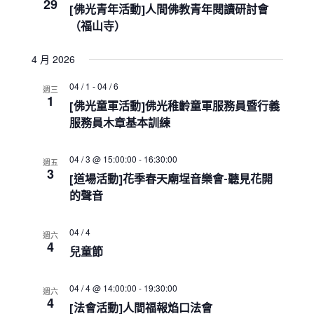
e
29
s
i
h
[佛光青年活動]人間佛教青年閱讀研討會
c
S
e
（福山寺）
w
e
t
s
a
d
4 月 2026
N
r
a
a
c
t
v
04 / 1
-
04 / 6
週三
h
1
i
e
[佛光童軍活動]佛光稚齡童軍服務員暨行義
a
g
.
服務員木章基本訓練
a
n
t
d
i
V
04 / 3 @ 15:00:00
-
16:30:00
週五
o
3
i
[道場活動]花季春天廟埕音樂會-聽見花開
n
e
的聲音
w
s
04 / 4
N
週六
4
a
兒童節
v
i
04 / 4 @ 14:00:00
-
19:30:00
週六
g
4
[法會活動]人間福報焰口法會