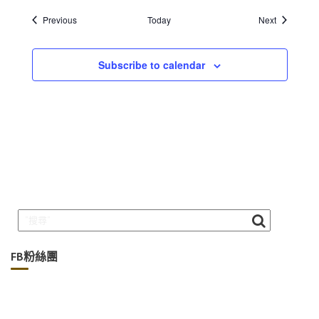
Events
Events
Previous
Today
Next
Subscribe to calendar
FB粉絲團