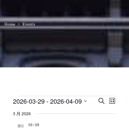
Home
Events
Events
E
E
2026-03-29
 - 
2026-04-09
S
L
v
v
e
S
i
e
e
a
3 月 2026
n
e
s
n
r
t
t
l
t
03 / 29
c
V
週日