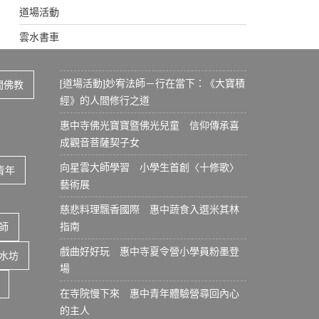
道場活動
雲水書車
[道場活動]妙宥法師－行在當下：《大寶積
間佛教
經》的人間修行之道
惠中寺佛光寶寶暨佛光兒童 信仰傳承喜
成觀音菩薩契子女
向星雲大師學習 小學生首創〈十修歌〉
青年
藝術展
慈悲料理飄香國際 惠中蔬食入選米其林
指南
師
戲曲好好玩 惠中寺夏令營小學員粉墨登
水坊
場
在寺院慢下來 惠中青年體驗營尋回內心
的主人