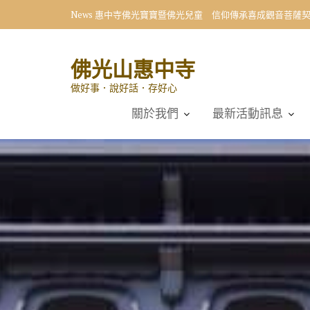
Skip
News
惠中寺佛光寶寶暨佛光兒童 信仰傳承喜成觀音菩薩
to
content
佛光山惠中寺
做好事．說好話．存好心
關於我們
最新活動訊息