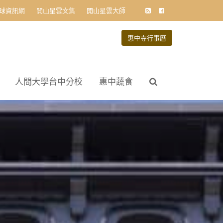
球資訊網
開山星雲文集
開山星雲大師
惠中寺行事曆
人間大學台中分校
惠中蔬食