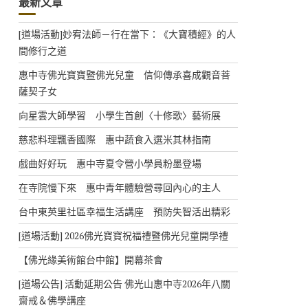
最新文章
[道場活動]妙宥法師－行在當下：《大寶積經》的人
間修行之道
惠中寺佛光寶寶暨佛光兒童 信仰傳承喜成觀音菩
薩契子女
向星雲大師學習 小學生首創〈十修歌〉藝術展
慈悲料理飄香國際 惠中蔬食入選米其林指南
戲曲好好玩 惠中寺夏令營小學員粉墨登場
在寺院慢下來 惠中青年體驗營尋回內心的主人
台中東英里社區幸福生活講座 預防失智活出精彩
[道場活動] 2026佛光寶寶祝福禮暨佛光兒童開學禮
【佛光緣美術館台中館】開幕茶會
[道場公告] 活動延期公告 佛光山惠中寺2026年八關
齋戒＆佛學講座