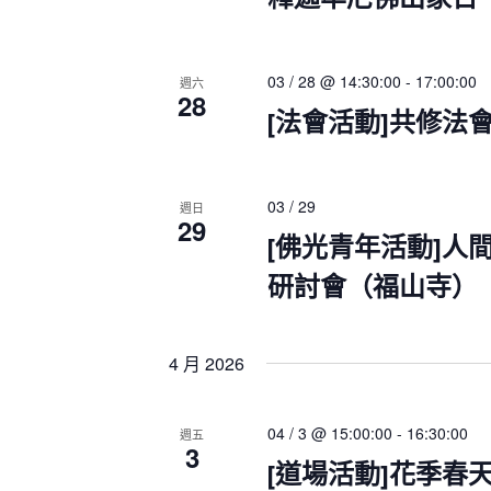
i
r
g
E
a
v
t
03 / 28 @ 14:30:00
-
17:00:00
週六
e
28
i
[法會活動]共修法
o
n
n
t
s
b
03 / 29
週日
29
y
[佛光青年活動]人
K
研討會（福山寺）
e
y
w
o
4 月 2026
r
d
04 / 3 @ 15:00:00
-
16:30:00
週五
.
3
[道場活動]花季春