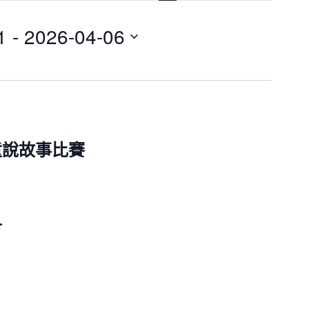
n
t
V
1
 - 
2026-04-06
i
e
w
s
N
a
v
i
g
童說故事比賽
a
t
i
o
n
會