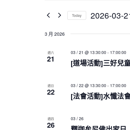
t
n
t
e
2026-03-2
Today
s
r
S
K
S
e
e
e
3 月 2026
a
y
l
r
w
e
c
o
c
03 / 21 @ 13:30:00
-
17:00:00
週六
h
21
r
t
a
[道場活動]三好兒
d
d
n
.
a
d
S
V
t
03 / 22 @ 13:30:00
-
17:00:00
i
e
週日
e
22
e
a
.
[法會活動]水懺法
w
r
s
c
N
h
a
03 / 26
週四
f
26
v
釋迦牟尼佛出家日
o