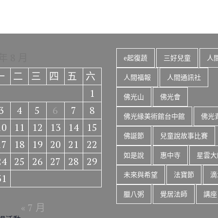
 年 8 月
e起復蔬
三好兒童
人
一
二
三
四
五
六
人間福報
人間通訊社
1
佛光山
佛光會
3
4
5
6
7
8
佛光緣美術館台中館
佛光
10
11
12
13
14
15
佛誕節
兒童說故事比賽
17
18
19
20
21
22
如是說
惠中寺
星雲大
24
25
26
27
28
29
未來與希望
法寶節
滴
31
臘八粥
覺居法師
講座
« 7 月