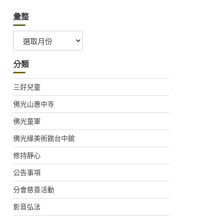
彙整
彙
整
分類
三好兒童
佛光山惠中寺
佛光童軍
佛光緣美術館台中館
修持靜心
公告事項
分會慈善活動
影音弘法