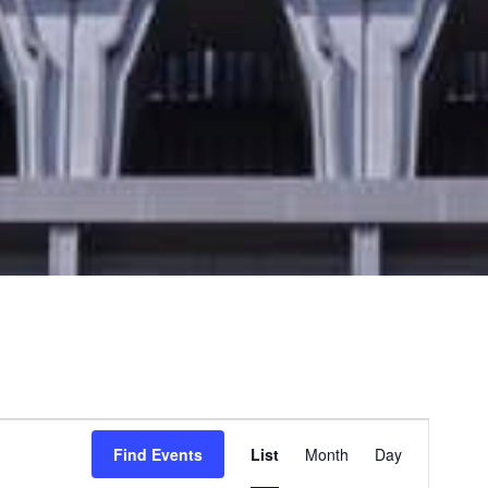
E
v
Find Events
List
Month
Day
e