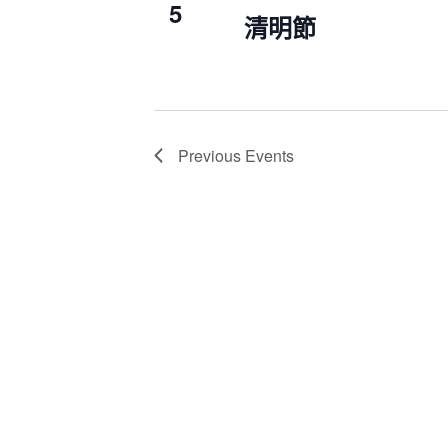
5
清明節
Previous
Events