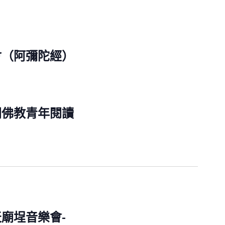
會（阿彌陀經）
間佛教青年閱讀
天廟埕音樂會-