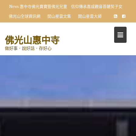
Skip
News
惠中寺佛光寶寶暨佛光兒童 信仰傳承喜成觀音菩薩契子女
to
佛光山全球資訊網
開山星雲文集
開山星雲大師
content
佛光山惠中寺
做好事．說好話．存好心