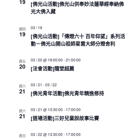
e
19
s
i
h
[佛光山活動]佛光山供奉妙法蓮華經奉納佛
c
S
e
光大佛入藏
w
e
t
s
a
d
N
03 / 19
r
週四
a
a
19
c
[佛光山活動]「傳燈六十 百年仰望」系列活
t
v
h
動－佛光山開山祖師星雲大師分燈舍利
i
e
a
g
.
a
n
03 / 20 @ 19:00:00
-
21:00:00
週五
t
d
20
i
[法會活動]隨堂超薦
V
o
i
n
e
03 / 21
-
03 / 22
週六
21
w
[佛光青年活動]佛光青年精進修持
s
N
03 / 21 @ 13:30:00
-
17:00:00
a
週六
21
v
[道場活動]三好兒童說故事比賽
i
g
03 / 22 @ 13:30:00
-
17:00:00
週日