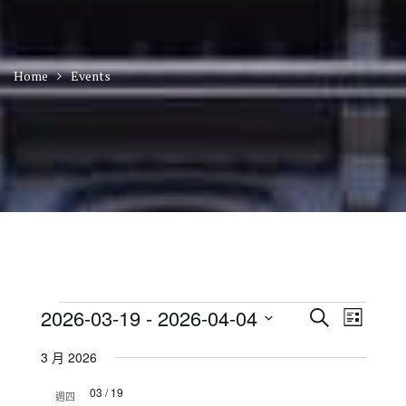
Home
Events
Events
E
E
2026-03-19
 - 
2026-04-04
S
L
v
v
e
S
i
e
e
a
3 月 2026
n
e
s
n
r
t
t
l
t
03 / 19
c
V
週四