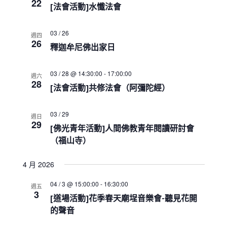
a
22
[法會活動]水懺法會
t
i
o
03 / 26
週四
26
n
釋迦牟尼佛出家日
03 / 28 @ 14:30:00
-
17:00:00
週六
28
[法會活動]共修法會（阿彌陀經）
03 / 29
週日
29
[佛光青年活動]人間佛教青年閱讀研討會
（福山寺）
4 月 2026
04 / 3 @ 15:00:00
-
16:30:00
週五
3
[道場活動]花季春天廟埕音樂會-聽見花開
的聲音