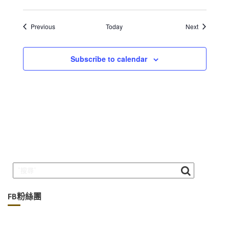
Events
Events
Previous
Today
Next
Subscribe to calendar
FB粉絲團