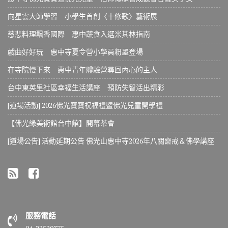
向星雲大師學習 小學生首創〈十修歌〉藝術展
慈悲料理飄香國際 惠中蔬食入選米其林指南
戲曲好好玩 惠中寺夏令營小學員粉墨登場
在寺院慢下來 惠中青年體驗營尋回內心的主人
台中東英里社區幸福生活講座 預防失智活出精彩
[道場活動] 2026佛光寶寶祝福禮暨佛光兒童開學禮
【佛光緣美術館台中館】開幕茶會
[道場公告] 活動延期公告 佛光山惠中寺2026年八關齋戒＆佛學講座
服務電話