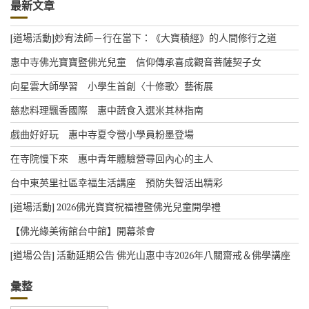
最新文章
[道場活動]妙宥法師－行在當下：《大寶積經》的人間修行之道
惠中寺佛光寶寶暨佛光兒童 信仰傳承喜成觀音菩薩契子女
向星雲大師學習 小學生首創〈十修歌〉藝術展
慈悲料理飄香國際 惠中蔬食入選米其林指南
戲曲好好玩 惠中寺夏令營小學員粉墨登場
在寺院慢下來 惠中青年體驗營尋回內心的主人
台中東英里社區幸福生活講座 預防失智活出精彩
[道場活動] 2026佛光寶寶祝福禮暨佛光兒童開學禮
【佛光緣美術館台中館】開幕茶會
[道場公告] 活動延期公告 佛光山惠中寺2026年八關齋戒＆佛學講座
彙整