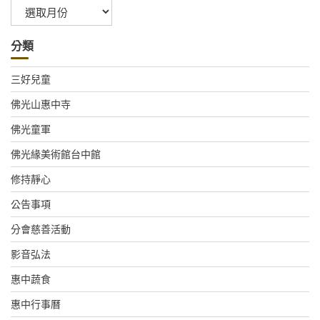
彙
整
分類
三好兒童
佛光山惠中寺
佛光童軍
佛光緣美術館台中館
修持靜心
公告事項
分會慈善活動
影音弘法
惠中蔬食
惠中行事曆