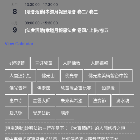
13:30:00
-
17:30:00
8 月
8
[法會活動]孝道月報恩法會 卷二/ 卷三
09:00:00
-
15:30:00
8 月
9
[法會活動]孝道月報恩法會 卷四/ 上供/卷五
View Calendar
e起復蔬
三好兒童
人間佛教
人間福報
人間通訊社
佛光山
佛光會
佛光緣美術館台中館
佛光青年
佛誕節
兒童說故事比賽
如是說
惠中寺
星雲大師
未來與希望
法寶節
滴水坊
臘八粥
覺居法師
講座
[道場活動]妙宥法師－行在當下：《大寶積經》的人間修行之道
惠中寺佛光寶寶暨佛光兒童 信仰傳承喜成觀音菩薩契子女