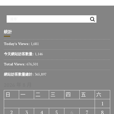
統計
Today's Views:
1,681
今天網站訪客數量:
1,146
Total Views:
676,501
網站訪客數量總計:
365,897
2026 年 8 月
日
一
二
三
四
五
六
1
2
3
4
5
6
7
8