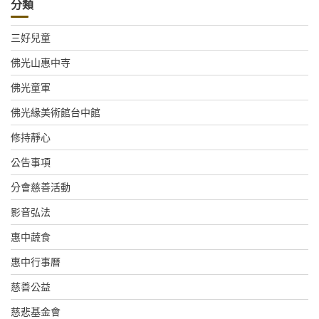
分類
三好兒童
佛光山惠中寺
佛光童軍
佛光緣美術館台中館
修持靜心
公告事項
分會慈善活動
影音弘法
惠中蔬食
惠中行事曆
慈善公益
慈悲基金會