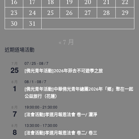
16
17
18
19
20
21
22
23
24
25
26
27
28
29
30
31
« 7 月
近期道場活動
07 / 25
-
08 / 7
7 月
25
[佛光青年活動]2026年菲去不可遊學之旅
08 / 1
-
08 / 7
8 月
1
[佛光青年活動]中華佛光青年總團2026年「鄉」聚在一起
公益旅行（花蓮）
19:00:00
-
21:30:00
8 月
7
[法會活動]孝道月報恩法會 卷一/ 灑淨
13:30:00
-
17:30:00
8 月
8
[法會活動]孝道月報恩法會 卷二/ 卷三