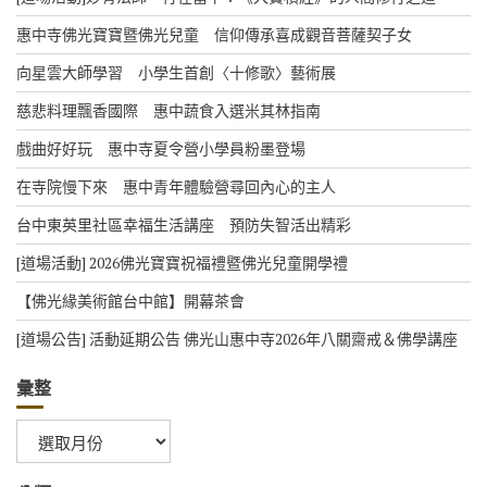
惠中寺佛光寶寶暨佛光兒童 信仰傳承喜成觀音菩薩契子女
向星雲大師學習 小學生首創〈十修歌〉藝術展
慈悲料理飄香國際 惠中蔬食入選米其林指南
戲曲好好玩 惠中寺夏令營小學員粉墨登場
在寺院慢下來 惠中青年體驗營尋回內心的主人
台中東英里社區幸福生活講座 預防失智活出精彩
[道場活動] 2026佛光寶寶祝福禮暨佛光兒童開學禮
【佛光緣美術館台中館】開幕茶會
[道場公告] 活動延期公告 佛光山惠中寺2026年八關齋戒＆佛學講座
彙整
彙
整