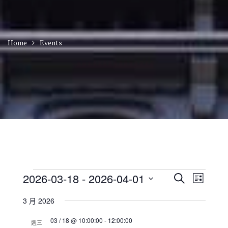
Home
Events
Events
E
E
2026-03-18
 - 
2026-04-01
S
L
v
v
e
S
i
e
e
a
3 月 2026
n
e
s
n
r
t
t
l
t
03 / 18 @ 10:00:00
-
12:00:00
c
V
週三