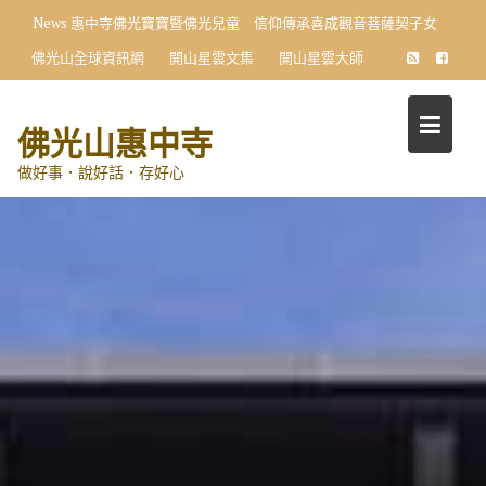
Skip
News
惠中寺佛光寶寶暨佛光兒童 信仰傳承喜成觀音菩薩契子女
to
佛光山全球資訊網
開山星雲文集
開山星雲大師
content
佛光山惠中寺
做好事．說好話．存好心