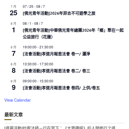
07 / 25
-
08 / 7
7 月
25
[佛光青年活動]2026年菲去不可遊學之旅
08 / 1
-
08 / 7
8 月
1
[佛光青年活動]中華佛光青年總團2026年「鄉」聚在一起
公益旅行（花蓮）
19:00:00
-
21:30:00
8 月
7
[法會活動]孝道月報恩法會 卷一/ 灑淨
13:30:00
-
17:30:00
8 月
8
[法會活動]孝道月報恩法會 卷二/ 卷三
09:00:00
-
15:30:00
8 月
9
[法會活動]孝道月報恩法會 卷四/ 上供/卷五
View Calendar
最新文章
[道場活動]妙宥法師－行在當下：《大寶積經》的人間修行之道