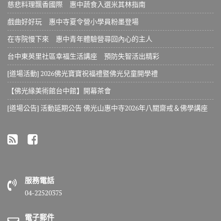
慈悲料理飄香國際 惠中蔬食入選米其林指南
戲曲好好玩 惠中寺夏令營小學員粉墨登場
在寺院慢下來 惠中青年體驗營尋回內心的主人
台中東英里社區幸福生活講座 預防失智活出精彩
[道場活動] 2026佛光寶寶祝福禮暨佛光兒童開學禮
【佛光緣美術館台中館】開幕茶會
[道場公告] 活動延期公告 佛光山惠中寺2026年八關齋戒＆佛學講座
服務電話
04-22520375
電子郵件