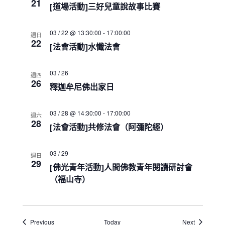
a
21
[道場活動]三好兒童說故事比賽
t
i
o
03 / 22 @ 13:30:00
-
17:00:00
週日
22
n
[法會活動]水懺法會
03 / 26
週四
26
釋迦牟尼佛出家日
03 / 28 @ 14:30:00
-
17:00:00
週六
28
[法會活動]共修法會（阿彌陀經）
03 / 29
週日
29
[佛光青年活動]人間佛教青年閱讀研討會
（福山寺）
Events
Events
Previous
Today
Next