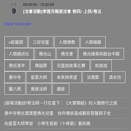
09:00:00
-
15:30:00
8 月
9
[法會活動]孝道月報恩法會 卷四/ 上供/卷五
View Calendar
e起復蔬
三好兒童
人間佛教
人間福報
人間通訊社
佛光山
佛光會
佛光緣美術館台中館
佛光青年
佛誕節
兒童說故事比賽
如是說
惠中寺
星雲大師
未來與希望
法寶節
滴水坊
臘八粥
覺居法師
講座
[道場活動]妙宥法師－行在當下：《大寶積經》的人間修行之道
惠中寺佛光寶寶暨佛光兒童 信仰傳承喜成觀音菩薩契子女
向星雲大師學習 小學生首創〈十修歌〉藝術展