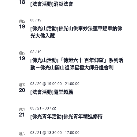
e
18
s
i
h
[法會活動]消災法會
c
S
e
w
e
t
03 / 19
s
週四
a
d
19
N
[佛光山活動]佛光山供奉妙法蓮華經奉納佛
r
a
a
c
光大佛入藏
t
v
h
i
e
a
g
.
03 / 19
週四
a
n
19
[佛光山活動]「傳燈六十 百年仰望」系列活
t
d
i
動－佛光山開山祖師星雲大師分燈舍利
V
o
i
n
e
03 / 20 @ 19:00:00
-
21:00:00
週五
20
w
[法會活動]隨堂超薦
s
N
03 / 21
-
03 / 22
a
週六
21
v
[佛光青年活動]佛光青年精進修持
i
g
03 / 21 @ 13:30:00
-
17:00:00
週六