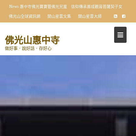
Skip
News
惠中寺佛光寶寶暨佛光兒童 信仰傳承喜成觀音菩薩契子女
to
佛光山全球資訊網
開山星雲文集
開山星雲大師
content
佛光山惠中寺
做好事．說好話．存好心