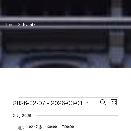
Home
Events
Events
E
E
2026-02-07
 - 
2026-03-01
S
L
v
v
e
S
i
e
e
a
2 月 2026
n
e
s
n
r
t
t
l
t
02 / 7 @ 14:30:00
-
17:00:00
c
V
週六