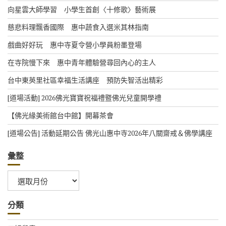
向星雲大師學習 小學生首創〈十修歌〉藝術展
慈悲料理飄香國際 惠中蔬食入選米其林指南
戲曲好好玩 惠中寺夏令營小學員粉墨登場
在寺院慢下來 惠中青年體驗營尋回內心的主人
台中東英里社區幸福生活講座 預防失智活出精彩
[道場活動] 2026佛光寶寶祝福禮暨佛光兒童開學禮
【佛光緣美術館台中館】開幕茶會
[道場公告] 活動延期公告 佛光山惠中寺2026年八關齋戒＆佛學講座
彙整
彙
整
分類