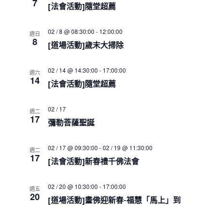
e
7
s
i
h
[法會活動]隨堂超薦
c
S
e
w
e
t
02 / 8 @ 08:30:00
-
12:00:00
s
週日
a
d
8
N
[道場活動]歲末大掃除
r
a
a
c
t
v
h
i
e
02 / 14 @ 14:30:00
-
17:00:00
週六
a
g
14
.
[法會活動]隨堂超薦
a
n
t
d
i
V
02 / 17
週二
o
17
i
彌勒菩薩聖誕
n
e
w
02 / 17 @ 09:30:00
-
02 / 19 @ 11:30:00
週二
s
17
[法會活動]新春禮千佛法會
N
a
v
02 / 20 @ 10:30:00
-
17:00:00
週五
i
20
[道場活動]畫佛迎新春-福慧「馬上」到
g