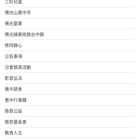
三好兒童
佛光山惠中寺
佛光童軍
佛光緣美術館台中館
修持靜心
公告事項
分會慈善活動
影音弘法
惠中蔬食
惠中行事曆
慈善公益
慈悲基金會
教育人文