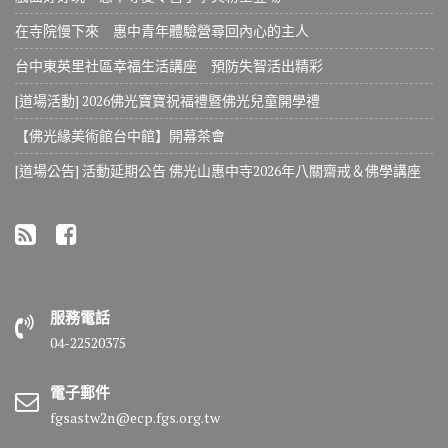
在寺院慢下來 惠中青年體驗營尋回內心的主人
台中東英里社區幸福生活講座 預防失智活出精彩
[道場活動] 2026佛光寶寶祝福禮暨佛光兒童開學禮
【佛光緣美術館台中館】開幕茶會
[道場公告] 活動延期公告 佛光山惠中寺2026年八關齋戒＆佛學講座
服務電話
04-22520375
電子郵件
fgsastw2n@ecp.fgs.org.tw