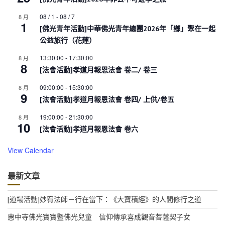
08 / 1
-
08 / 7
8 月
1
[佛光青年活動]中華佛光青年總團2026年「鄉」聚在一起
公益旅行（花蓮）
13:30:00
-
17:30:00
8 月
8
[法會活動]孝道月報恩法會 卷二/ 卷三
09:00:00
-
15:30:00
8 月
9
[法會活動]孝道月報恩法會 卷四/ 上供/卷五
19:00:00
-
21:30:00
8 月
10
[法會活動]孝道月報恩法會 卷六
View Calendar
最新文章
[道場活動]妙宥法師－行在當下：《大寶積經》的人間修行之道
惠中寺佛光寶寶暨佛光兒童 信仰傳承喜成觀音菩薩契子女