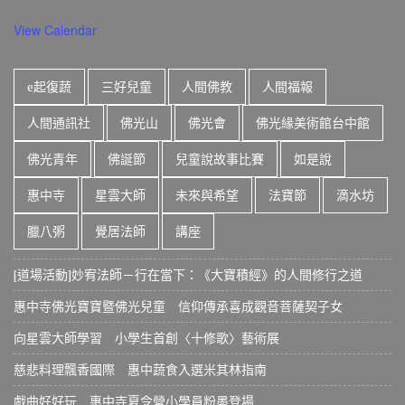
View Calendar
e起復蔬
三好兒童
人間佛教
人間福報
人間通訊社
佛光山
佛光會
佛光緣美術館台中館
佛光青年
佛誕節
兒童說故事比賽
如是說
惠中寺
星雲大師
未來與希望
法寶節
滴水坊
臘八粥
覺居法師
講座
[道場活動]妙宥法師－行在當下：《大寶積經》的人間修行之道
惠中寺佛光寶寶暨佛光兒童 信仰傳承喜成觀音菩薩契子女
向星雲大師學習 小學生首創〈十修歌〉藝術展
慈悲料理飄香國際 惠中蔬食入選米其林指南
戲曲好好玩 惠中寺夏令營小學員粉墨登場