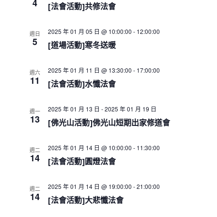
e
4
s
i
h
[法會活動]共修法會
c
S
e
w
e
t
2025 年 01 月 05 日 @ 10:00:00
-
12:00:00
s
週日
a
d
5
N
[道場活動]寒冬送暖
r
a
a
c
t
v
h
i
e
2025 年 01 月 11 日 @ 13:30:00
-
17:00:00
週六
a
g
11
.
[法會活動]水懺法會
a
n
t
d
i
V
2025 年 01 月 13 日
-
2025 年 01 月 19 日
週一
o
13
i
[佛光山活動]佛光山短期出家修道會
n
e
w
2025 年 01 月 14 日 @ 10:00:00
-
11:30:00
週二
s
14
[法會活動]圓燈法會
N
a
v
2025 年 01 月 14 日 @ 19:00:00
-
21:00:00
週二
i
14
[法會活動]大悲懺法會
g