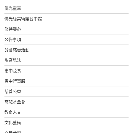
佛光童軍
佛光緣美術館台中館
修持靜心
公告事項
分會慈善活動
影音弘法
惠中蔬食
惠中行事曆
慈善公益
慈悲基金會
教育人文
文化藝術
文學步道