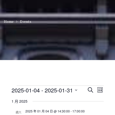
Home
Events
Events
E
E
2025-01-04
 - 
2025-01-31
S
L
v
v
e
S
i
e
e
a
1 月 2025
n
e
s
n
r
t
t
l
t
2025 年 01 月 04 日 @ 14:30:00
-
17:00:00
c
V
週六