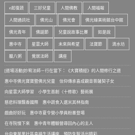
e起復蔬
三好兒童
人間佛教
人間福報
人間通訊社
佛光山
佛光會
佛光緣美術館台中館
佛光青年
佛誕節
兒童說故事比賽
如是說
惠中寺
星雲大師
未來與希望
法寶節
滴水坊
臘八粥
覺居法師
講座
[道場活動]妙宥法師－行在當下：《大寶積經》的人間修行之道
惠中寺佛光寶寶暨佛光兒童 信仰傳承喜成觀音菩薩契子女
向星雲大師學習 小學生首創〈十修歌〉藝術展
慈悲料理飄香國際 惠中蔬食入選米其林指南
戲曲好好玩 惠中寺夏令營小學員粉墨登場
在寺院慢下來 惠中青年體驗營尋回內心的主人
台中東英里社區幸福生活講座 預防失智活出精彩