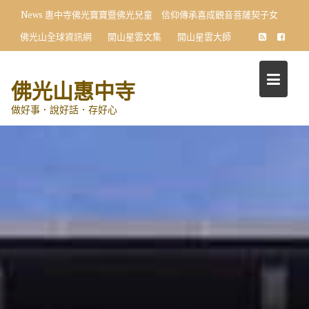
Skip
News
惠中寺佛光寶寶暨佛光兒童 信仰傳承喜成觀音菩薩契子女
to
佛光山全球資訊網
開山星雲文集
開山星雲大師
content
佛光山惠中寺
做好事．說好話．存好心