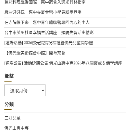
慈悲料理飄香國際 惠中蔬食入選米其林指南
戲曲好好玩 惠中寺夏令營小學員粉墨登場
在寺院慢下來 惠中青年體驗營尋回內心的主人
台中東英里社區幸福生活講座 預防失智活出精彩
[道場活動] 2026佛光寶寶祝福禮暨佛光兒童開學禮
【佛光緣美術館台中館】開幕茶會
[道場公告] 活動延期公告 佛光山惠中寺2026年八關齋戒＆佛學講座
彙整
彙
整
分類
三好兒童
佛光山惠中寺