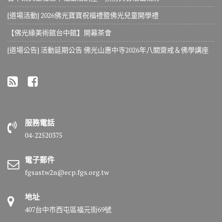
[道場活動] 2026佛光寶寶祝福禮暨佛光兒童開學禮
【佛光緣美術館台中館】開幕茶會
[道場公告] 活動延期公告 佛光山惠中寺2026年八關齋戒＆佛學講座
服務電話
04-22520375
電子郵件
fgsastw2n@ecp.fgs.org.tw
地址
407台中市西屯區福元街69號