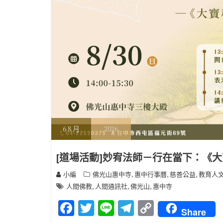
6
8 月
2026
[道場活動]妙宥法師－行在當下：《
,
,
,
小編
佛光山惠中寺
惠中行事曆
慈善公益
教育人
,
,
,
人間佛教
人間通訊社
佛光山
惠中寺
F
T
Li
T
C
Share