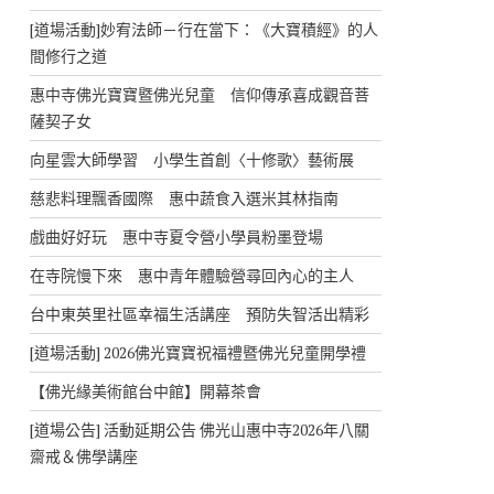
[道場活動]妙宥法師－行在當下：《大寶積經》的人
間修行之道
惠中寺佛光寶寶暨佛光兒童 信仰傳承喜成觀音菩
薩契子女
向星雲大師學習 小學生首創〈十修歌〉藝術展
慈悲料理飄香國際 惠中蔬食入選米其林指南
戲曲好好玩 惠中寺夏令營小學員粉墨登場
在寺院慢下來 惠中青年體驗營尋回內心的主人
台中東英里社區幸福生活講座 預防失智活出精彩
[道場活動] 2026佛光寶寶祝福禮暨佛光兒童開學禮
【佛光緣美術館台中館】開幕茶會
[道場公告] 活動延期公告 佛光山惠中寺2026年八關
齋戒＆佛學講座