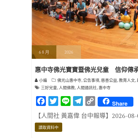
6
8 月
2026
惠中寺佛光寶寶暨佛光兒童 信仰傳
,
,
,
,
小編
佛光山惠中寺
公告事項
慈善公益
教育人文
,
,
,
三好兒童
人間佛教
人間通訊社
惠中寺
F
T
Li
T
C
Share
ac
w
n
el
o
【人間社 黃嘉偉 台中報導】2026-08
e
it
e
e
p
b
te
gr
y
讀取資料中