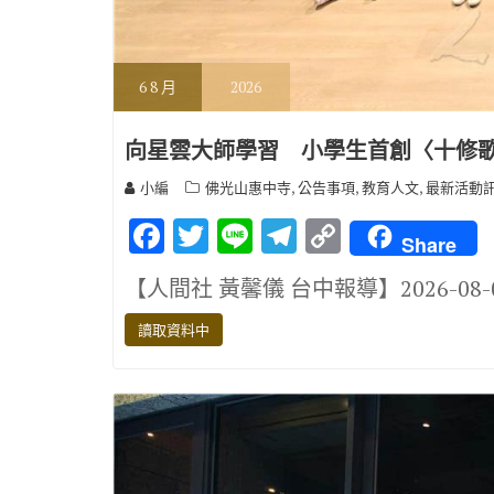
6
8 月
2026
向星雲大師學習 小學生首創〈十修
,
,
,
小編
佛光山惠中寺
公告事項
教育人文
最新活動
F
T
Li
T
C
Share
ac
w
n
el
o
【人間社 黃馨儀 台中報導】2026-08
e
it
e
e
p
b
te
gr
y
讀取資料中
o
r
a
Li
o
m
n
k
k