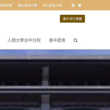
球資訊網
開山星雲文集
開山星雲大師
惠中寺行事曆
人間大學台中分校
惠中蔬食