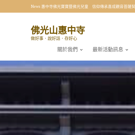
Skip
News
向星雲大師學習 小學生首創〈十修歌〉藝術展
to
content
佛光山惠中寺
做好事．說好話．存好心
關於我們
最新活動訊息