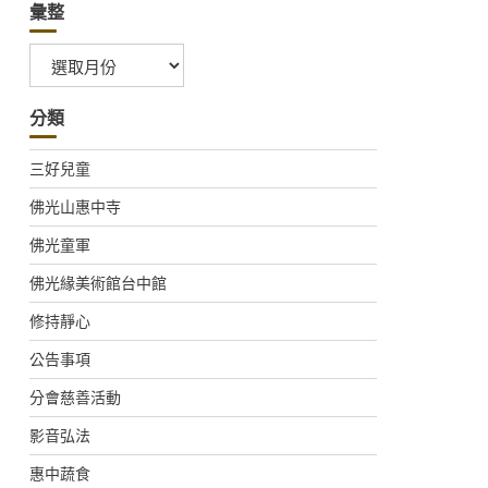
彙整
彙
整
分類
三好兒童
佛光山惠中寺
佛光童軍
佛光緣美術館台中館
修持靜心
公告事項
分會慈善活動
影音弘法
惠中蔬食