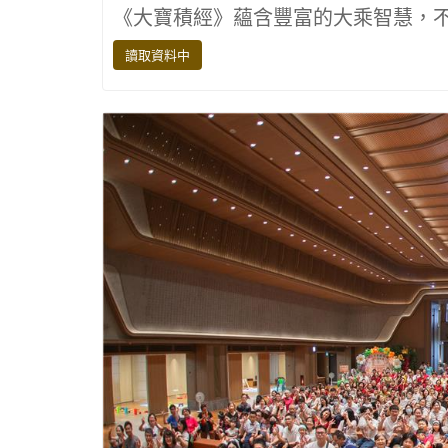
ac
w
n
el
o
《大寶積經》蘊含豐富的大乘智慧，
e
it
e
e
p
b
te
gr
y
讀取資料中
o
r
a
Li
o
m
n
k
k