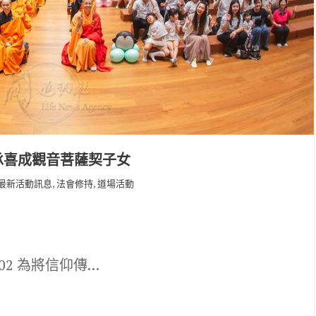
承喜成觀音菩薩契子女
,
,
最新活動訊息
法會修持
道場活動
-02 為將信仰傳…