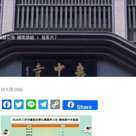
賽抽籤公告-閩南語組
投影片7
10
3 月
2026
F
T
Li
T
C
Share
ac
w
n
el
o
e
it
e
e
p
b
te
gr
y