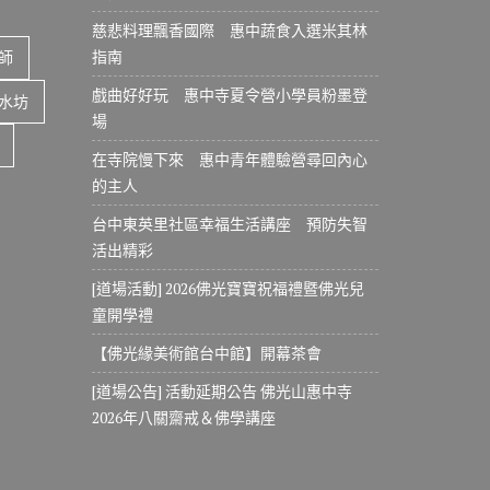
慈悲料理飄香國際 惠中蔬食入選米其林
指南
師
戲曲好好玩 惠中寺夏令營小學員粉墨登
水坊
場
在寺院慢下來 惠中青年體驗營尋回內心
的主人
台中東英里社區幸福生活講座 預防失智
活出精彩
[道場活動] 2026佛光寶寶祝福禮暨佛光兒
童開學禮
【佛光緣美術館台中館】開幕茶會
[道場公告] 活動延期公告 佛光山惠中寺
2026年八關齋戒＆佛學講座