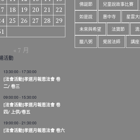
佛誕節
兒童說故事比賽
17
18
19
20
21
22
如是說
惠中寺
星雲大
24
25
26
27
28
29
未來與希望
法寶節
滴
31
臘八粥
覺居法師
講座
« 7 月
場活動
13:30:00
-
17:30:00
[法會活動]孝道月報恩法會 卷
二/ 卷三
09:00:00
-
15:30:00
[法會活動]孝道月報恩法會 卷
四/ 上供/卷五
19:00:00
-
21:30:00
[法會活動]孝道月報恩法會 卷六