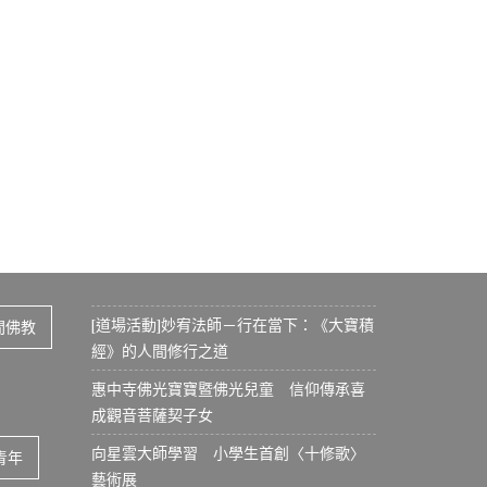
[道場活動]妙宥法師－行在當下：《大寶積
間佛教
經》的人間修行之道
惠中寺佛光寶寶暨佛光兒童 信仰傳承喜
成觀音菩薩契子女
向星雲大師學習 小學生首創〈十修歌〉
青年
藝術展