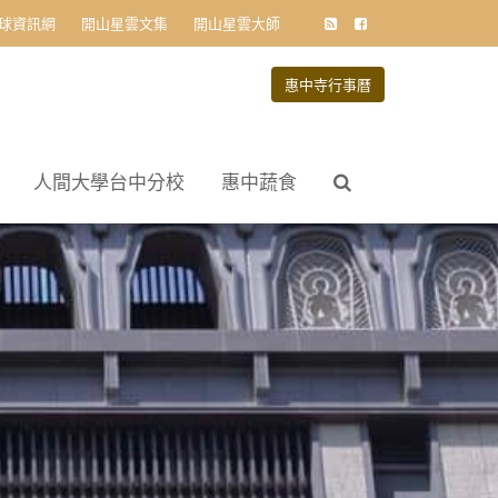
球資訊網
開山星雲文集
開山星雲大師
惠中寺行事曆
人間大學台中分校
惠中蔬食