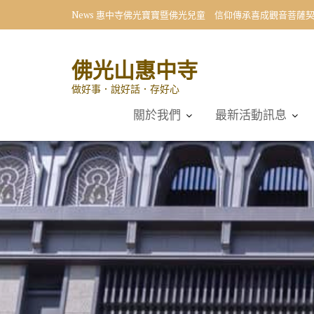
Skip
News
惠中寺佛光寶寶暨佛光兒童 信仰傳承喜成觀音菩薩
to
content
佛光山惠中寺
做好事．說好話．存好心
關於我們
最新活動訊息