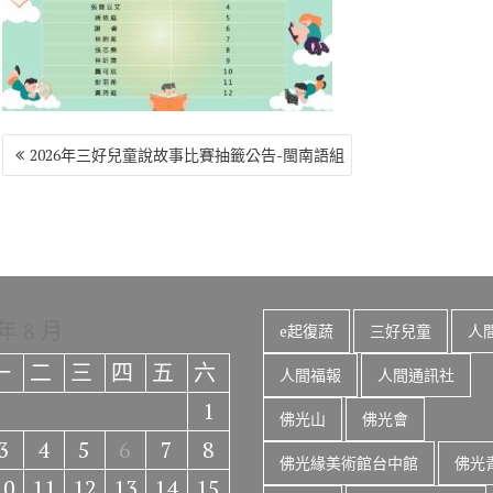
o
r
a
Li
o
m
n
k
k
文
2026年三好兒童說故事比賽抽籤公告-閩南語組
章
導
覽
 年 8 月
e起復蔬
三好兒童
人
一
二
三
四
五
六
人間福報
人間通訊社
1
佛光山
佛光會
3
4
5
6
7
8
佛光緣美術館台中館
佛光
10
11
12
13
14
15