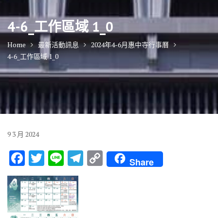
4-6_工作區域 1_0
Home
最新活動訊息
2024年4-6月惠中寺行事曆
4-6_工作區域 1_0
9
3 月
2024
F
T
Li
T
C
Share
ac
w
n
el
o
e
it
e
e
p
b
te
gr
y