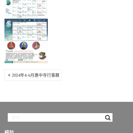
o
r
a
Li
o
m
n
k
k
文
2024年4-6月惠中寺行事曆
章
導
覽
統計