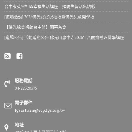
台中東英里社區幸福生活講座 預防失智活出精彩
[道場活動] 2026佛光寶寶祝福禮暨佛光兒童開學禮
【佛光緣美術館台中館】開幕茶會
[道場公告] 活動延期公告 佛光山惠中寺2026年八關齋戒＆佛學講座
服務電話
04-22520375
電子郵件
fgsastw2n@ecp.fgs.org.tw
地址