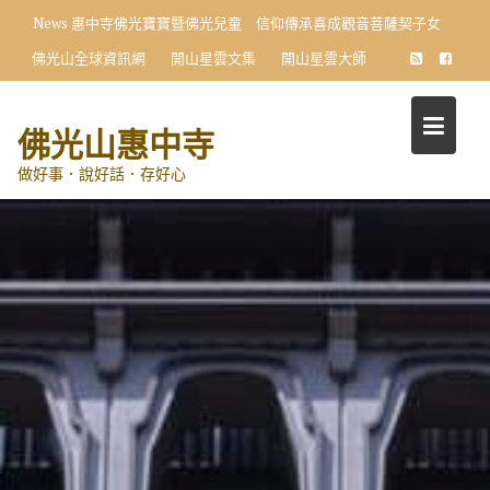
Skip
News
惠中寺佛光寶寶暨佛光兒童 信仰傳承喜成觀音菩薩契子女
to
佛光山全球資訊網
開山星雲文集
開山星雲大師
content
佛光山惠中寺
做好事．說好話．存好心