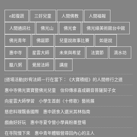
e起復蔬
三好兒童
人間佛教
人間福報
人間通訊社
佛光山
佛光會
佛光緣美術館台中館
佛光青年
佛誕節
兒童說故事比賽
如是說
惠中寺
星雲大師
未來與希望
法寶節
滴水坊
臘八粥
覺居法師
講座
[道場活動]妙宥法師－行在當下：《大寶積經》的人間修行之道
惠中寺佛光寶寶暨佛光兒童 信仰傳承喜成觀音菩薩契子女
向星雲大師學習 小學生首創〈十修歌〉藝術展
慈悲料理飄香國際 惠中蔬食入選米其林指南
戲曲好好玩 惠中寺夏令營小學員粉墨登場
在寺院慢下來 惠中青年體驗營尋回內心的主人