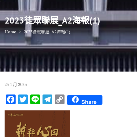
2023徒眾聯展_A2海報(1)
Home
2023徒眾聯展_A2海報(1)
25
1 月
2023
F
T
Li
T
C
Share
ac
w
n
el
o
e
it
e
e
p
b
te
gr
y