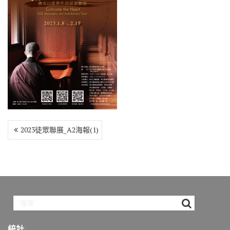
o
r
a
Li
o
m
n
k
k
文
2023徒眾聯展_A2海報(1)
章
導
覽
統計