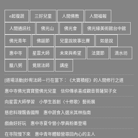
e起復蔬
三好兒童
人間佛教
人間福報
人間通訊社
佛光山
佛光會
佛光緣美術館台中館
佛光青年
佛誕節
兒童說故事比賽
如是說
惠中寺
星雲大師
未來與希望
法寶節
滴水坊
臘八粥
覺居法師
講座
[道場活動]妙宥法師－行在當下：《大寶積經》的人間修行之道
惠中寺佛光寶寶暨佛光兒童 信仰傳承喜成觀音菩薩契子女
向星雲大師學習 小學生首創〈十修歌〉藝術展
慈悲料理飄香國際 惠中蔬食入選米其林指南
戲曲好好玩 惠中寺夏令營小學員粉墨登場
在寺院慢下來 惠中青年體驗營尋回內心的主人