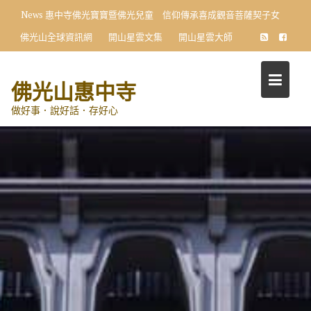
Skip
News
惠中寺佛光寶寶暨佛光兒童 信仰傳承喜成觀音菩薩契子女
to
佛光山全球資訊網
開山星雲文集
開山星雲大師
content
佛光山惠中寺
做好事．說好話．存好心