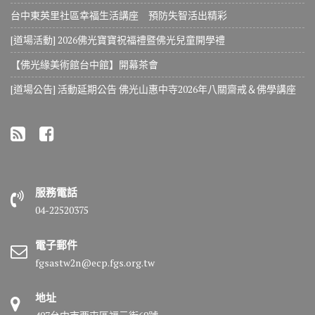
台中東英里社區幸福生活講座 預防失智活出精彩
[道場活動] 2026佛光寶寶祝福禮暨佛光兒童開學禮
【佛光緣美術館台中館】開幕茶會
[道場公告] 活動延期公告 佛光山惠中寺2026年八關齋戒＆佛學講座
服務電話
04-22520375
電子郵件
fgsastw2n@ecp.fgs.org.tw
地址