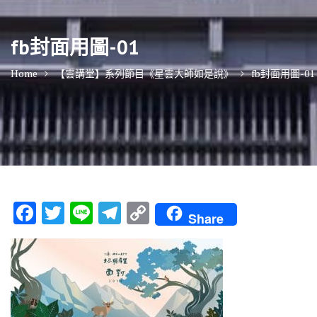
fb封面用圖-01
Home
【雲講堂】系列節目《星雲大師如是說》
fb封面用圖-01
F
T
Li
T
C
Share
ac
w
n
el
o
e
it
e
e
p
b
te
gr
y
o
r
a
Li