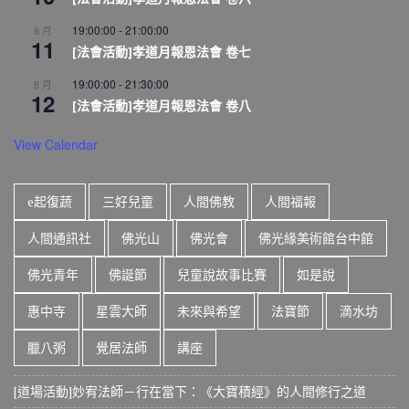
19:00:00
-
21:00:00
8 月
11
[法會活動]孝道月報恩法會 卷七
19:00:00
-
21:30:00
8 月
12
[法會活動]孝道月報恩法會 卷八
View Calendar
e起復蔬
三好兒童
人間佛教
人間福報
人間通訊社
佛光山
佛光會
佛光緣美術館台中館
佛光青年
佛誕節
兒童說故事比賽
如是說
惠中寺
星雲大師
未來與希望
法寶節
滴水坊
臘八粥
覺居法師
講座
[道場活動]妙宥法師－行在當下：《大寶積經》的人間修行之道