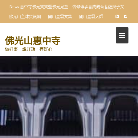
Skip
News
惠中寺佛光寶寶暨佛光兒童 信仰傳承喜成觀音菩薩契子女
to
佛光山全球資訊網
開山星雲文集
開山星雲大師
content
佛光山惠中寺
做好事．說好話．存好心