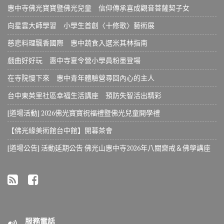
惠中寺佛光寶寶暨佛光兒童 信仰傳承喜成觀音菩薩契子女
向星雲大師學習 小學生首創〈十修歌〉藝術展
慈悲料理飄香國際 惠中蔬食入選米其林指南
戲曲好好玩 惠中寺夏令營小學員粉墨登場
在寺院慢下來 惠中青年體驗營尋回內心的主人
台中東英里社區幸福生活講座 預防失智活出精彩
[道場活動] 2026佛光寶寶祝福禮暨佛光兒童開學禮
【佛光緣美術館台中館】開幕茶會
[道場公告] 活動延期公告 佛光山惠中寺2026年八關齋戒＆佛學講座
服務電話