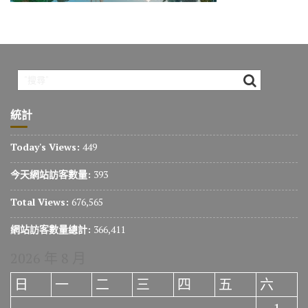
o
m
n
k
k
統計
Today's Views:
449
今天網站訪客數量:
393
Total Views:
676,565
網站訪客數量總計:
366,411
2026 年 8 月
日
一
二
三
四
五
六