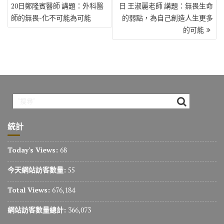
章
20日鄭隆賓醫師 講題：外科醫
日 王淑麗老師 講題：無畏生命
導
師的無畏-化不可能為可能
的弱點，為自己創造人生更多
覽
的可能
統計
Today's Views:
68
今天網站訪客數量:
55
Total Views:
676,184
網站訪客數量總計:
366,073