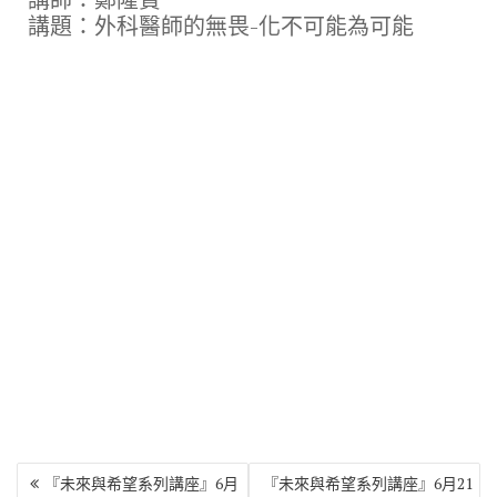
b
te
gr
y
講題：外科醫師的無畏-化不可能為可能
o
r
a
Li
o
m
n
k
k
文
『未來與希望系列講座』6月
『未來與希望系列講座』6月21