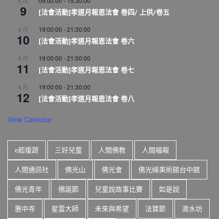
09:00:00
-
15:30:00
8 月
9
[法會活動]孝道月報恩法會 卷四/ 上供/卷五
19:00:00
-
21:30:00
8 月
10
[法會活動]孝道月報恩法會 卷六
19:00:00
-
21:00:00
8 月
11
[法會活動]孝道月報恩法會 卷七
19:00:00
-
21:30:00
8 月
12
[法會活動]孝道月報恩法會 卷八
View Calendar
e起復蔬
三好兒童
人間佛教
人間福報
人間通訊社
佛光山
佛光會
佛光緣美術館台中館
佛光青年
佛誕節
兒童說故事比賽
如是說
惠中寺
星雲大師
未來與希望
法寶節
滴水坊