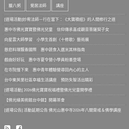
臘八粥
覺居法師
講座
[道場活動]妙宥法師－行在當下：《大寶積經》的人間修行之道
惠中寺佛光寶寶暨佛光兒童 信仰傳承喜成觀音菩薩契子女
向星雲大師學習 小學生首創〈十修歌〉藝術展
慈悲料理飄香國際 惠中蔬食入選米其林指南
戲曲好好玩 惠中寺夏令營小學員粉墨登場
在寺院慢下來 惠中青年體驗營尋回內心的主人
台中東英里社區幸福生活講座 預防失智活出精彩
[道場活動] 2026佛光寶寶祝福禮暨佛光兒童開學禮
【佛光緣美術館台中館】開幕茶會
[道場公告] 活動延期公告 佛光山惠中寺2026年八關齋戒＆佛學講座