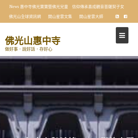
Skip
News
惠中寺佛光寶寶暨佛光兒童 信仰傳承喜成觀音菩薩契子女
to
佛光山全球資訊網
開山星雲文集
開山星雲大師
content
佛光山惠中寺
做好事．說好話．存好心