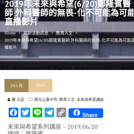
2019年未來與希望(6/20)鄭隆賓醫
師 外科醫師的無畏-化不可能為可
直播影片
Home
最新活動訊息
教育人文
2019年未來與希望(6/20)鄭隆賓醫師 外科醫師的無畏-化不可能為可能
播影片
24
6 月
2019
,
,
羅 元廷
佛光山惠中寺
教育人文
未來與希望講座
F
T
Li
T
C
Share
ac
w
n
el
o
未來與希望系列講座 – 2019/06/20
e
it
e
e
p
講師：鄭隆賓