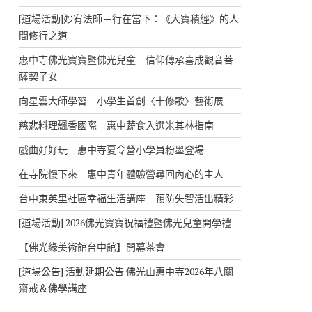
[道場活動]妙宥法師－行在當下：《大寶積經》的人
間修行之道
惠中寺佛光寶寶暨佛光兒童 信仰傳承喜成觀音菩
薩契子女
向星雲大師學習 小學生首創〈十修歌〉藝術展
慈悲料理飄香國際 惠中蔬食入選米其林指南
戲曲好好玩 惠中寺夏令營小學員粉墨登場
在寺院慢下來 惠中青年體驗營尋回內心的主人
台中東英里社區幸福生活講座 預防失智活出精彩
[道場活動] 2026佛光寶寶祝福禮暨佛光兒童開學禮
【佛光緣美術館台中館】開幕茶會
[道場公告] 活動延期公告 佛光山惠中寺2026年八關
齋戒＆佛學講座