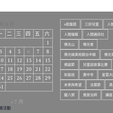
 年 8 月
e起復蔬
三好兒童
人
一
二
三
四
五
六
人間福報
人間通訊社
1
佛光山
佛光會
3
4
5
6
7
8
佛光緣美術館台中館
佛光
10
11
12
13
14
15
佛誕節
兒童說故事比賽
17
18
19
20
21
22
如是說
惠中寺
星雲大
24
25
26
27
28
29
未來與希望
法寶節
滴
31
臘八粥
覺居法師
講座
« 7 月
場活動