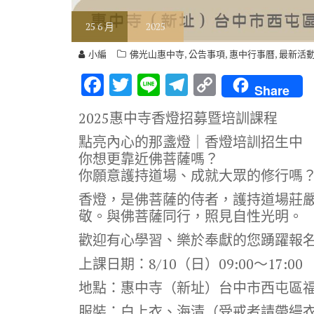
25
6 月
2025
,
,
,
小編
佛光山惠中寺
公告事項
惠中行事曆
最新活
F
T
Li
T
C
Share
ac
w
n
el
o
2025惠中寺香燈招募暨培訓課程
e
it
e
e
p
點亮內心的那盞燈｜香燈培訓招生中
b
te
gr
y
你想更靠近佛菩薩嗎？
o
r
a
Li
你願意護持道場、成就大眾的修行嗎
o
m
n
香燈，是佛菩薩的侍者，護持道場莊
k
k
敬。與佛菩薩同行，照見自性光明。
歡迎有心學習、樂於奉獻的您踴躍報
上課日期：8/10（日）09:00～17:00
地點：惠中寺（新址）台中市西屯區福
服裝：白上衣、海清（受戒者請帶縵