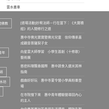
雲水書車
[道場活動]妙宥法師－行在當下：《大寶積
間佛教
經》的人間修行之道
惠中寺佛光寶寶暨佛光兒童 信仰傳承喜
成觀音菩薩契子女
向星雲大師學習 小學生首創〈十修歌〉
青年
藝術展
慈悲料理飄香國際 惠中蔬食入選米其林
指南
師
戲曲好好玩 惠中寺夏令營小學員粉墨登
水坊
場
在寺院慢下來 惠中青年體驗營尋回內心
的主人
台中東英里社區幸福生活講座 預防失智