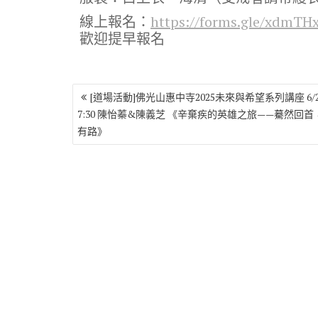
線上報名：
https://forms.gle/xdmT
歡迎提早報名
文
[道場活動]佛光山惠中寺2025未來與希望系列講座 6/2
章
7:30 陳怡蓁&陳義芝 《辛棄疾的英雄之旅——驀然回首
導
有路》
覽