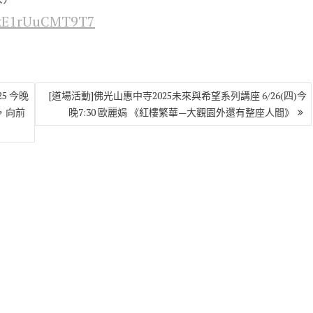
HxE1rUuCMT9T7
5 今晚
[道場活動]佛光山惠中寺2025未來與希望系列講座 6/26(四)今
，向前
晚7:30 歐麗娟 《紅樓繁華—大觀園外還有整座人間》