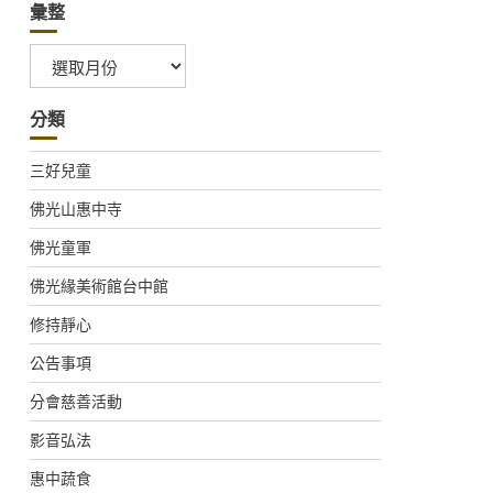
彙整
彙
整
分類
三好兒童
佛光山惠中寺
佛光童軍
佛光緣美術館台中館
修持靜心
公告事項
分會慈善活動
影音弘法
惠中蔬食