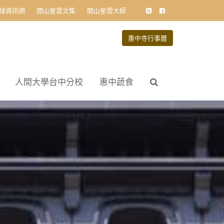
球資訊網
開山星雲文集
開山星雲大師
惠中寺行事曆
人間大學台中分校
惠中蔬食