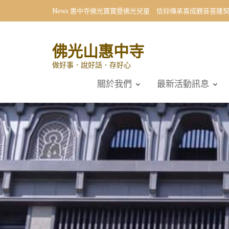
Skip
News
惠中寺佛光寶寶暨佛光兒童 信仰傳承喜成觀音菩薩
to
content
佛光山惠中寺
做好事．說好話．存好心
關於我們
最新活動訊息