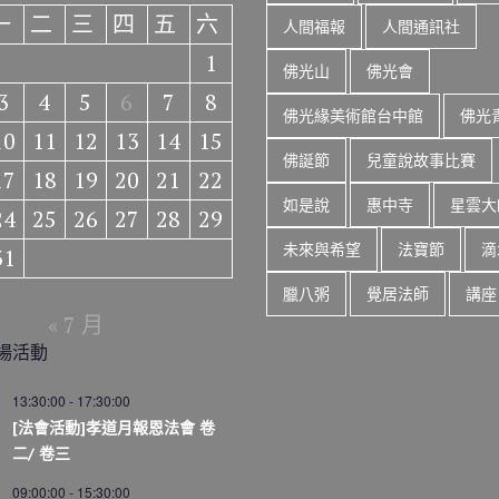
一
二
三
四
五
六
人間福報
人間通訊社
1
佛光山
佛光會
3
4
5
6
7
8
佛光緣美術館台中館
佛光
10
11
12
13
14
15
佛誕節
兒童說故事比賽
17
18
19
20
21
22
如是說
惠中寺
星雲大
24
25
26
27
28
29
未來與希望
法寶節
滴
31
臘八粥
覺居法師
講座
« 7 月
場活動
13:30:00
-
17:30:00
[法會活動]孝道月報恩法會 卷
二/ 卷三
09:00:00
-
15:30:00