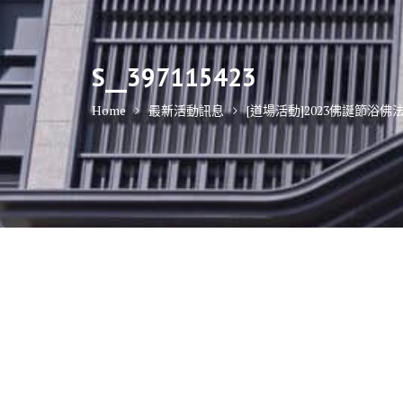
S__397115423
Home
最新活動訊息
[道場活動]2023佛誕節浴