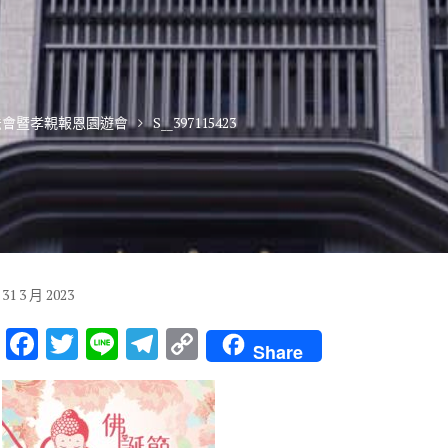
佛法會暨孝親報恩園遊會
S__397115423
31
3 月
2023
F
T
Li
T
C
Share
ac
w
n
el
o
e
it
e
e
p
b
te
gr
y