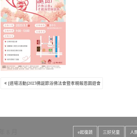
o
r
a
Li
o
m
n
k
k
文
[道場活動]2023佛誕節浴佛法會暨孝親報恩園遊會
章
導
覽
 年 8 月
e起復蔬
三好兒童
人