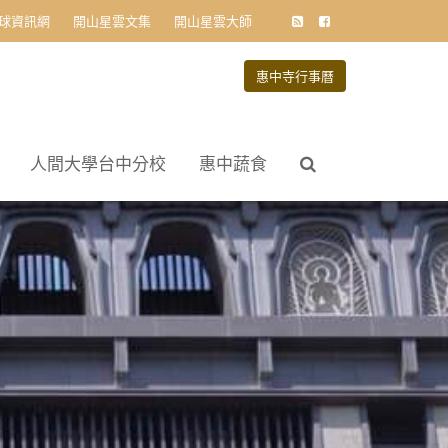
球資訊網
開山星雲文集
開山星雲大師
惠中寺行事曆
人間大學台中分校
惠中蔬食