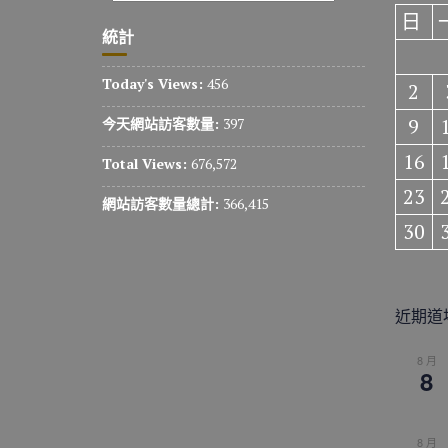
日
統計
Today's Views:
456
2
9
今天網站訪客數量:
397
16
Total Views:
676,572
23
網站訪客數量總計:
366,415
30
近期道
8 月
8
8 月