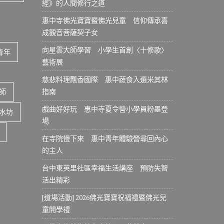
經》的人間修行之道
惠中寺佛光寶寶暨佛光兒童 信仰傳承喜
成觀音菩薩契子女
向星雲大師學習 小學生首創〈十修歌〉
青年
藝術展
慈悲料理飄香國際 惠中蔬食入選米其林
指南
師
戲曲好好玩 惠中寺夏令營小學員粉墨登
水坊
場
在寺院慢下來 惠中青年體驗營尋回內心
的主人
台中東英里社區幸福生活講座 預防失智
活出精彩
[道場活動] 2026佛光寶寶祝福禮暨佛光兒
童開學禮