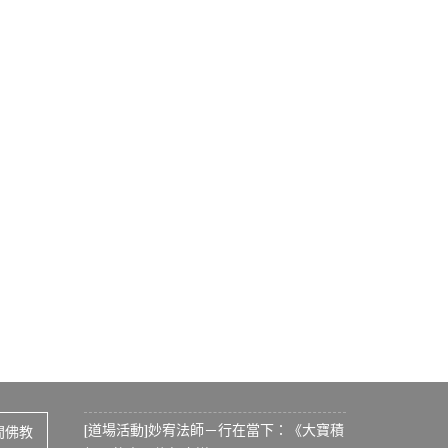
[道場活動]妙宥法師－行在當下：《大寶積
間佛教