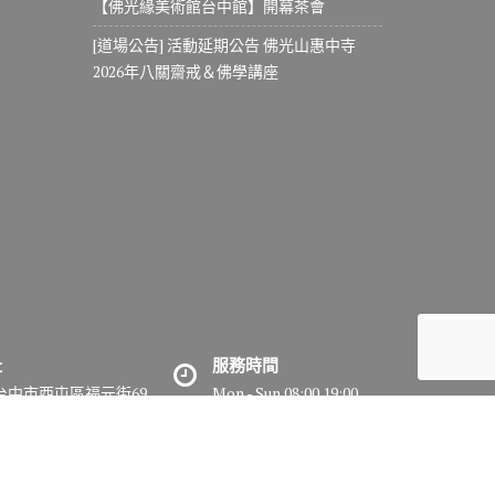
【佛光緣美術館台中館】開幕茶會
[道場公告] 活動延期公告 佛光山惠中寺
2026年八關齋戒＆佛學講座
址
服務時間
7台中市西屯區福元街69
Mon - Sun 08:00 19:00