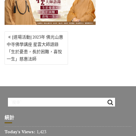
o
r
a
Li
o
m
n
k
k
文
[道場活動] 2023年 佛光山惠
章
中寺佛學講座 星雲大師語錄
導
「生於憂患，長於困難，喜悅
覽
一生」慈惠法師
統計
Today's Views:
1,423