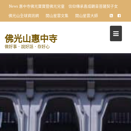
Skip
News
惠中寺佛光寶寶暨佛光兒童 信仰傳承喜成觀音菩薩契子女
to
佛光山全球資訊網
開山星雲文集
開山星雲大師
content
佛光山惠中寺
做好事．說好話．存好心