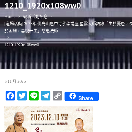
1210_1920x108ww0
Home
最新活動訊息
[道場活動] 2023年 佛光山惠中寺佛學講座 星雲大師語錄「生於憂患，
於困難，喜悅一生」慈惠法師
1210_1920x108ww0
3
11 月
2023
F
T
Li
T
C
Share
ac
w
n
el
o
e
it
e
e
p
b
te
gr
y