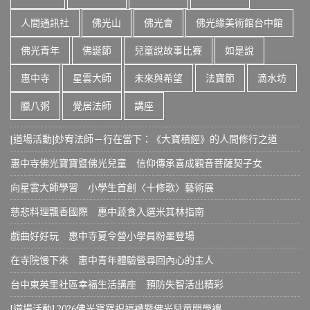
人間通訊社
佛光山
佛光會
佛光緣美術館台中館
佛光青年
佛誕節
兒童說故事比賽
如是說
惠中寺
星雲大師
未來與希望
法寶節
滴水坊
臘八粥
覺居法師
講座
[道場活動]妙宥法師－行在當下：《大寶積經》的人間修行之道
惠中寺佛光寶寶暨佛光兒童 信仰傳承喜成觀音菩薩契子女
向星雲大師學習 小學生首創〈十修歌〉藝術展
慈悲料理飄香國際 惠中蔬食入選米其林指南
戲曲好好玩 惠中寺夏令營小學員粉墨登場
在寺院慢下來 惠中青年體驗營尋回內心的主人
台中東英里社區幸福生活講座 預防失智活出精彩
[道場活動] 2026佛光寶寶祝福禮暨佛光兒童開學禮