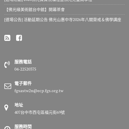
【佛光緣美術館台中館】開幕茶會
[道場公告] 活動延期公告 佛光山惠中寺2026年八關齋戒＆佛學講座
服務電話
04-22520375
電子郵件
fgsastw2n@ecp.fgs.org.tw
地址
407台中市西屯區福元街69號
服務時間