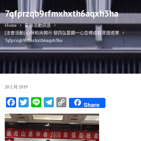
7qfprzqb9rfmxhxth6aqxh3ha
Home
最新活動訊息
[法會活動] 心保和尚開示 發四弘誓願一心念佛成就菩提道業
7qfprzqb9rfmxhxth6aqxh3ha
20
2 月
2019
F
T
Li
T
C
Share
ac
w
n
el
o
e
it
e
e
p
b
te
gr
y