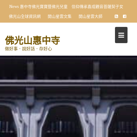
Skip
News
惠中寺佛光寶寶暨佛光兒童 信仰傳承喜成觀音菩薩契子女
to
佛光山全球資訊網
開山星雲文集
開山星雲大師
content
佛光山惠中寺
做好事．說好話．存好心