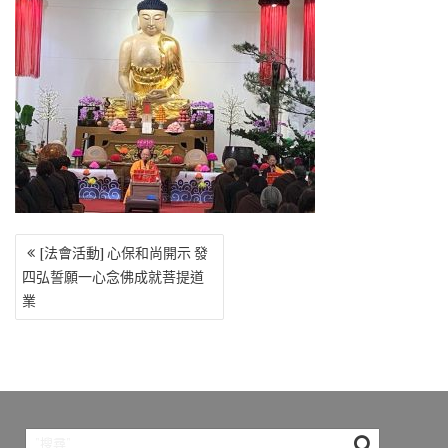
o
r
a
Li
o
m
n
k
k
文
[法會活動] 心保和尚開示 發
章
四弘誓願一心念佛成就菩提道
導
業
覽