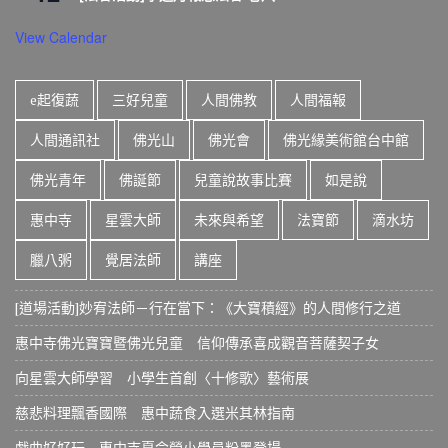
View Calendar
e起復蔬
三好兒童
人間佛教
人間福報
人間通訊社
佛光山
佛光會
佛光緣美術館台中館
佛光青年
佛誕節
兒童說故事比賽
如是說
惠中寺
星雲大師
未來與希望
法寶節
滴水坊
臘八粥
覺居法師
講座
[道場活動]妙宥法師－行在當下：《大寶積經》的人間修行之道
惠中寺佛光寶寶暨佛光兒童 信仰傳承喜成觀音菩薩契子女
向星雲大師學習 小學生首創〈十修歌〉藝術展
慈悲料理飄香國際 惠中蔬食入選米其林指南
戲曲好好玩 惠中寺夏令營小學員粉墨登場