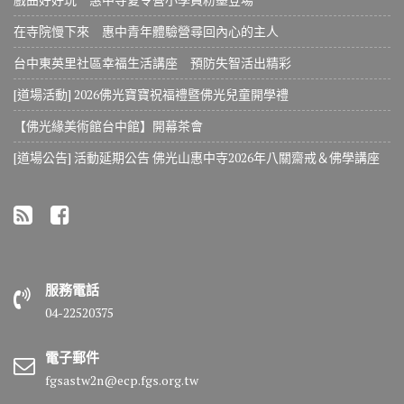
在寺院慢下來 惠中青年體驗營尋回內心的主人
台中東英里社區幸福生活講座 預防失智活出精彩
[道場活動] 2026佛光寶寶祝福禮暨佛光兒童開學禮
【佛光緣美術館台中館】開幕茶會
[道場公告] 活動延期公告 佛光山惠中寺2026年八關齋戒＆佛學講座
服務電話
04-22520375
電子郵件
fgsastw2n@ecp.fgs.org.tw