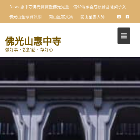
Skip
News
惠中寺佛光寶寶暨佛光兒童 信仰傳承喜成觀音菩薩契子女
to
佛光山全球資訊網
開山星雲文集
開山星雲大師
content
佛光山惠中寺
做好事．說好話．存好心