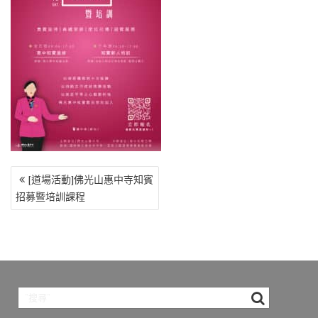
o
r
a
Li
o
m
n
k
k
文
[道場活動]佛光山惠中寺知賓
章
招募暨培訓課程
導
覽