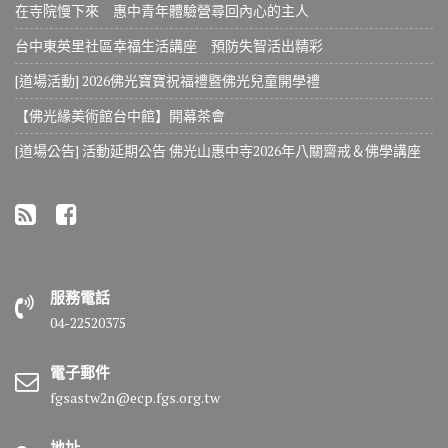
在寺院慢下來 惠中青年體驗營尋回內心的主人
台中東英里社區幸福生活講座 預防失智活出精彩
[道場活動] 2026佛光寶寶祝福禮暨佛光兒童開學禮
【佛光緣美術館台中館】開幕茶會
[道場公告] 活動延期公告 佛光山惠中寺2026年八關齋戒＆佛學講座
服務電話
04-22520375
電子郵件
fgsastw2n@ecp.fgs.org.tw
地址