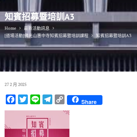
知賓招募暨培訓A3
Home
最新活動訊息
[道場活動]佛光山惠中寺知賓招募暨培訓課程
知賓招募暨培訓A3
27
2 月
2025
F
T
Li
T
C
Share
ac
w
n
el
o
e
it
e
e
p
b
te
gr
y