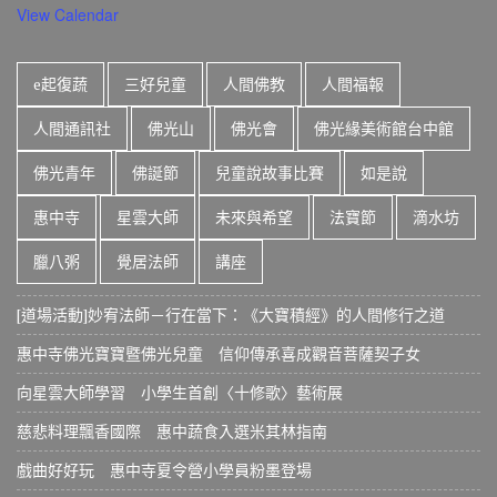
View Calendar
e起復蔬
三好兒童
人間佛教
人間福報
人間通訊社
佛光山
佛光會
佛光緣美術館台中館
佛光青年
佛誕節
兒童說故事比賽
如是說
惠中寺
星雲大師
未來與希望
法寶節
滴水坊
臘八粥
覺居法師
講座
[道場活動]妙宥法師－行在當下：《大寶積經》的人間修行之道
惠中寺佛光寶寶暨佛光兒童 信仰傳承喜成觀音菩薩契子女
向星雲大師學習 小學生首創〈十修歌〉藝術展
慈悲料理飄香國際 惠中蔬食入選米其林指南
戲曲好好玩 惠中寺夏令營小學員粉墨登場