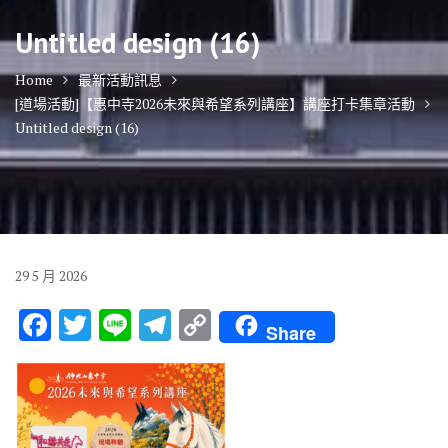
Untitled design (16)
Home
最新活動訊息
[道場活動]【惠中寺2026未來與希望系列講座】講座打卡集章活動
Untitled design (16)
29
5 月
2026
F
T
Li
T
C
Share
ac
w
n
el
o
e
it
e
e
p
b
te
gr
y