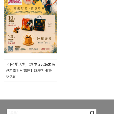
o
r
a
Li
o
m
n
k
k
文
[道場活動]【惠中寺2026未來
章
與希望系列講座】講座打卡集
導
章活動
覽