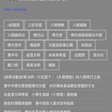
View Calendar
e起復蔬
三好兒童
人間佛教
人間福報
人間通訊社
佛光山
佛光會
佛光緣美術館台中館
佛光青年
佛誕節
兒童說故事比賽
如是說
惠中寺
星雲大師
未來與希望
法寶節
滴水坊
臘八粥
覺居法師
講座
[道場活動]妙宥法師－行在當下：《大寶積經》的人間修行之道
惠中寺佛光寶寶暨佛光兒童 信仰傳承喜成觀音菩薩契子女
向星雲大師學習 小學生首創〈十修歌〉藝術展
慈悲料理飄香國際 惠中蔬食入選米其林指南
戲曲好好玩 惠中寺夏令營小學員粉墨登場