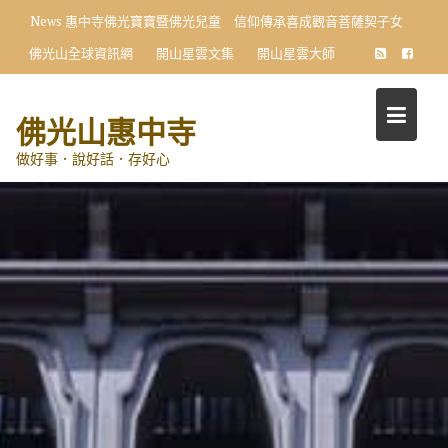
Skip
News
惠中寺佛光寶寶暨佛光兒童 信仰傳承喜成觀音菩薩契子女
to
佛光山全球資訊網
開山星雲文集
開山星雲大師
content
佛光山惠中寺
做好事．說好話．存好心