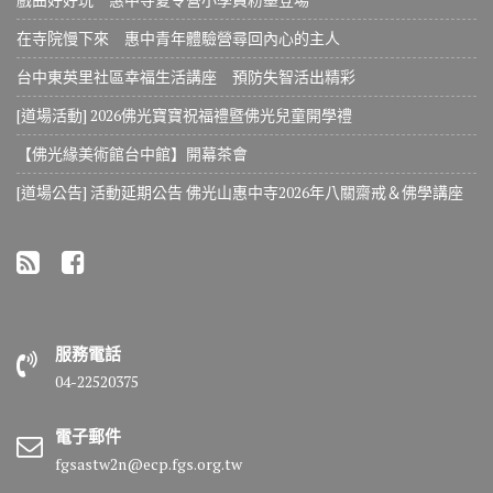
在寺院慢下來 惠中青年體驗營尋回內心的主人
台中東英里社區幸福生活講座 預防失智活出精彩
[道場活動] 2026佛光寶寶祝福禮暨佛光兒童開學禮
【佛光緣美術館台中館】開幕茶會
[道場公告] 活動延期公告 佛光山惠中寺2026年八關齋戒＆佛學講座
服務電話
04-22520375
電子郵件
fgsastw2n@ecp.fgs.org.tw