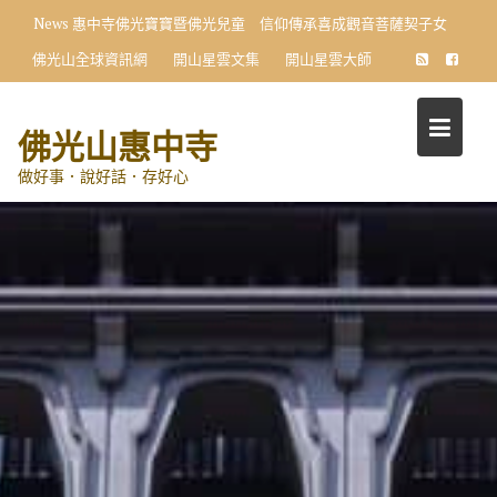
Skip
News
惠中寺佛光寶寶暨佛光兒童 信仰傳承喜成觀音菩薩契子女
to
佛光山全球資訊網
開山星雲文集
開山星雲大師
content
佛光山惠中寺
做好事．說好話．存好心