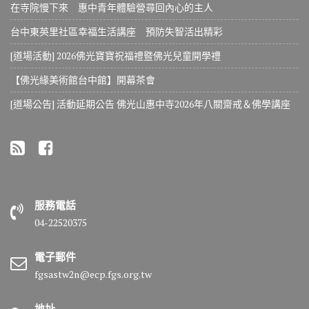
在寺院慢下來 惠中青年體驗營尋回內心的主人
台中東英里社區幸福生活講座 預防失智活出精彩
[道場活動] 2026佛光寶寶祝福禮暨佛光兒童開學禮
【佛光緣美術館台中館】開幕茶會
[道場公告] 活動延期公告 佛光山惠中寺2026年八關齋戒＆佛學講座
服務電話
04-22520375
電子郵件
fgsastw2n@ecp.fgs.org.tw
地址