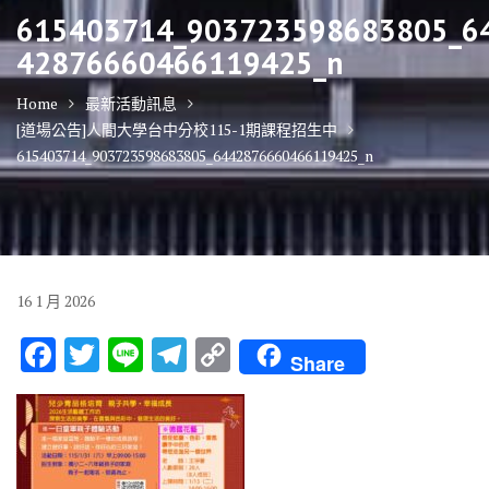
615403714_903723598683805_6
42876660466119425_n
Home
最新活動訊息
[道場公告]人間大學台中分校115-1期課程招生中
615403714_903723598683805_6442876660466119425_n
16
1 月
2026
F
T
Li
T
C
Share
ac
w
n
el
o
e
it
e
e
p
b
te
gr
y