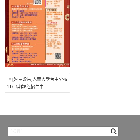
o
r
a
Li
o
m
n
k
k
文
[道場公告]人間大學台中分校
章
115-1期課程招生中
導
覽