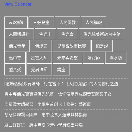
View Calendar
e起復蔬
三好兒童
人間佛教
人間福報
人間通訊社
佛光山
佛光會
佛光緣美術館台中館
佛光青年
佛誕節
兒童說故事比賽
如是說
惠中寺
星雲大師
未來與希望
法寶節
滴水坊
臘八粥
覺居法師
講座
[道場活動]妙宥法師－行在當下：《大寶積經》的人間修行之道
惠中寺佛光寶寶暨佛光兒童 信仰傳承喜成觀音菩薩契子女
向星雲大師學習 小學生首創〈十修歌〉藝術展
慈悲料理飄香國際 惠中蔬食入選米其林指南
戲曲好好玩 惠中寺夏令營小學員粉墨登場