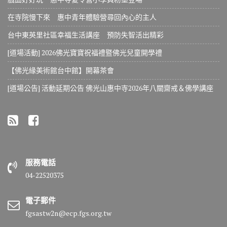
在寺院慢下來 惠中青年體驗營尋回內心的主人
台中東英里社區幸福生活講座 預防失智活出精彩
[道場活動] 2026佛光寶寶祝福禮暨佛光兒童開學禮
【佛光緣美術館台中館】開幕茶會
[道場公告] 活動延期公告 佛光山惠中寺2026年八關齋戒＆佛學講座
服務電話
04-22520375
電子郵件
fgsastw2n@ecp.fgs.org.tw