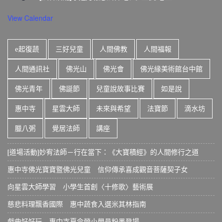
View Calendar
e起復蔬
三好兒童
人間佛教
人間福報
人間通訊社
佛光山
佛光會
佛光緣美術館台中館
佛光青年
佛誕節
兒童說故事比賽
如是說
惠中寺
星雲大師
未來與希望
法寶節
滴水坊
臘八粥
覺居法師
講座
[道場活動]妙宥法師－行在當下：《大寶積經》的人間修行之道
惠中寺佛光寶寶暨佛光兒童 信仰傳承喜成觀音菩薩契子女
向星雲大師學習 小學生首創〈十修歌〉藝術展
慈悲料理飄香國際 惠中蔬食入選米其林指南
戲曲好好玩 惠中寺夏令營小學員粉墨登場