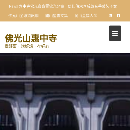
Skip
News
惠中寺佛光寶寶暨佛光兒童 信仰傳承喜成觀音菩薩契子女
to
佛光山全球資訊網
開山星雲文集
開山星雲大師
content
佛光山惠中寺
做好事．說好話．存好心