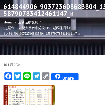
614844906_903723608683804_1
58790783412461147_n
Home
最新活動訊息
[道場公告]人間大學台中分校115-1期課程招生中
614844906_903723608683804_1558790783412461147_n
16
1 月
2026
F
T
Li
T
C
Share
ac
w
n
el
o
e
it
e
e
p
b
te
gr
y