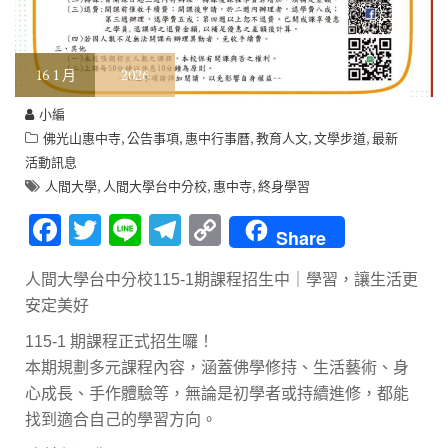
16
1 月
2026
小編
,
,
,
,
,
佛光山惠中寺
公告事項
惠中行事曆
教育人文
文學步道
最新
活動訊息
,
,
,
人間大學
人間大學台中分校
惠中寺
終身學習
F
T
Li
T
C
Share
ac
w
n
el
o
人間大學台中分校115-1期課程招生中｜學習，讓生活更
e
it
e
e
p
安定美好
b
te
gr
y
115-1 期課程正式招生囉！
o
r
a
Li
本期規劃多元課程內容，涵蓋佛學修持、生活藝術、身
o
m
n
心成長、手作體驗等，無論是初學者或持續進修，都能
k
k
找到適合自己的學習方向。