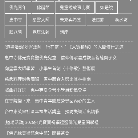
佛光青年
佛誕節
兒童說故事比賽
如是說
惠中寺
星雲大師
未來與希望
法寶節
滴水坊
臘八粥
覺居法師
講座
[道場活動]妙宥法師－行在當下：《大寶積經》的人間修行之道
惠中寺佛光寶寶暨佛光兒童 信仰傳承喜成觀音菩薩契子女
向星雲大師學習 小學生首創〈十修歌〉藝術展
慈悲料理飄香國際 惠中蔬食入選米其林指南
戲曲好好玩 惠中寺夏令營小學員粉墨登場
在寺院慢下來 惠中青年體驗營尋回內心的主人
台中東英里社區幸福生活講座 預防失智活出精彩
[道場活動] 2026佛光寶寶祝福禮暨佛光兒童開學禮
【佛光緣美術館台中館】開幕茶會