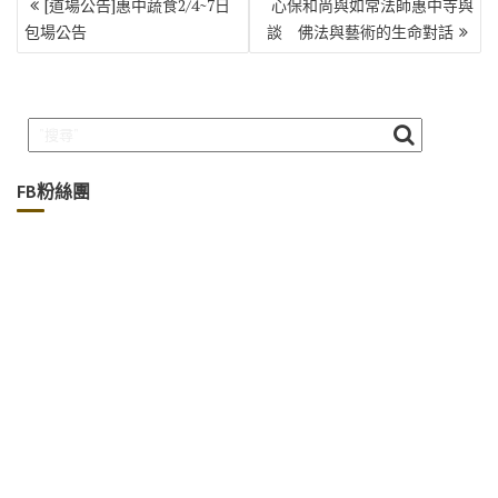
[道場公告]惠中蔬食2/4~7日
心保和尚與如常法師惠中寺與
章
包場公告
談 佛法與藝術的生命對話
導
覽
FB粉絲團