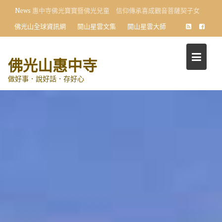
Skip
News
向星雲大師學習 小學生首創〈十修歌〉藝術展
to
佛光山全球資訊網
開山星雲文集
開山星雲大師
content
佛光山惠中寺
做好事．說好話．存好心