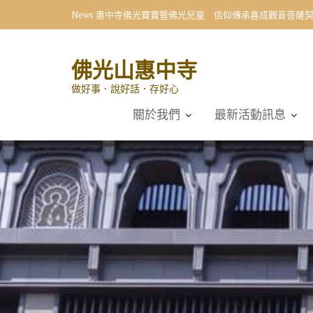
Skip
News
惠中寺佛光寶寶暨佛光兒童 信仰傳承喜成觀音菩薩
to
content
佛光山惠中寺
做好事．說好話．存好心
關於我們
最新活動訊息