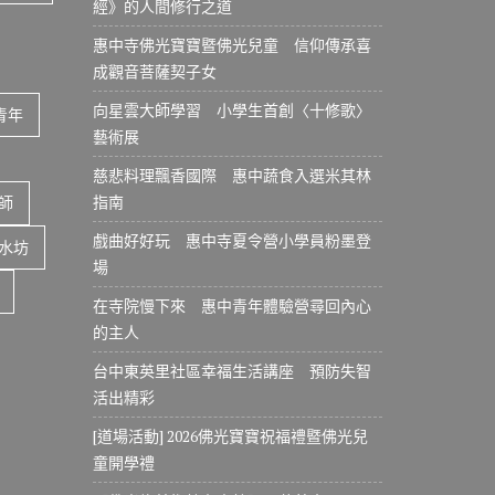
經》的人間修行之道
惠中寺佛光寶寶暨佛光兒童 信仰傳承喜
成觀音菩薩契子女
向星雲大師學習 小學生首創〈十修歌〉
青年
藝術展
慈悲料理飄香國際 惠中蔬食入選米其林
指南
師
戲曲好好玩 惠中寺夏令營小學員粉墨登
水坊
場
在寺院慢下來 惠中青年體驗營尋回內心
的主人
台中東英里社區幸福生活講座 預防失智
活出精彩
[道場活動] 2026佛光寶寶祝福禮暨佛光兒
童開學禮