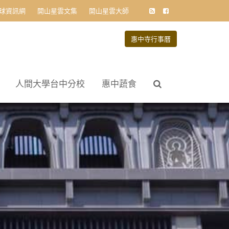
球資訊網
開山星雲文集
開山星雲大師
惠中寺行事曆
人間大學台中分校
惠中蔬食