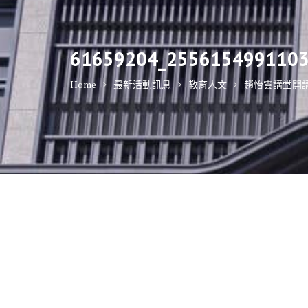
61659204_2556154991103
Home
最新活動訊息
教育人文
趙怡雲講堂開