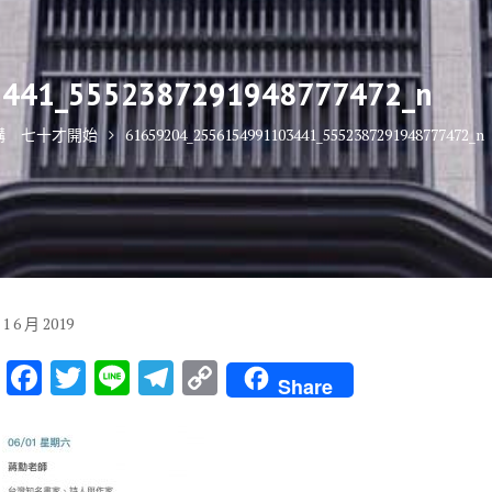
441_5552387291948777472_n
講 七十才開始
61659204_2556154991103441_5552387291948777472_n
1
6 月
2019
F
T
Li
T
C
Share
ac
w
n
el
o
e
it
e
e
p
b
te
gr
y