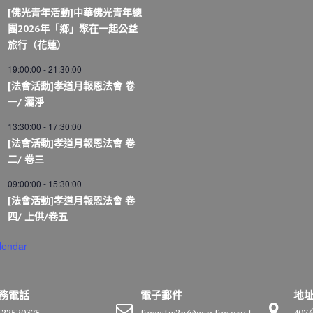
[佛光青年活動]中華佛光青年總
團2026年「鄉」聚在一起公益
旅行（花蓮）
19:00:00
-
21:30:00
[法會活動]孝道月報恩法會 卷
一/ 灑淨
13:30:00
-
17:30:00
[法會活動]孝道月報恩法會 卷
二/ 卷三
09:00:00
-
15:30:00
[法會活動]孝道月報恩法會 卷
四/ 上供/卷五
lendar
務電話
電子郵件
地
-22520375
fgsastw2n@ecp.fgs.org.t
40