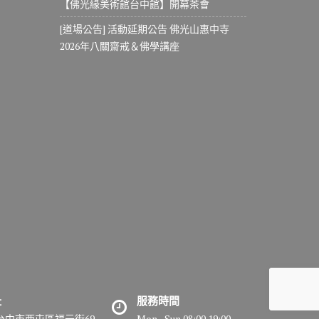
【佛光緣美術館台中館】開幕茶會
[道場公告] 活動延期公告 佛光山惠中寺
2026年八關齋戒＆佛學講座
址
服務時間
7台中市西屯區福元街69
Mon - Sun 08:00 19:00