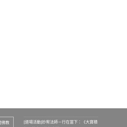
[道場活動]妙宥法師－行在當下：《大寶積
間佛教