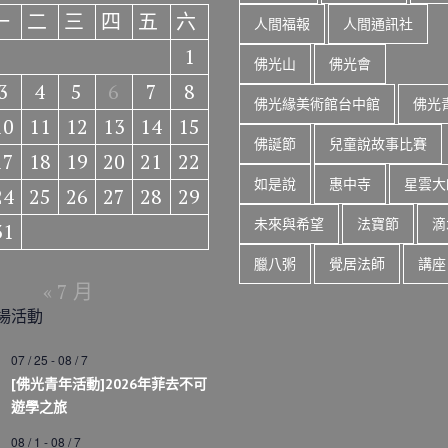
一
二
三
四
五
六
人間福報
人間通訊社
1
佛光山
佛光會
3
4
5
6
7
8
佛光緣美術館台中館
佛光
10
11
12
13
14
15
佛誕節
兒童說故事比賽
17
18
19
20
21
22
如是說
惠中寺
星雲大
24
25
26
27
28
29
未來與希望
法寶節
滴
31
臘八粥
覺居法師
講座
« 7 月
場活動
07 / 25
-
08 / 7
[佛光青年活動]2026年菲去不可
遊學之旅
08 / 1
-
08 / 7