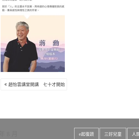
o
r
a
Li
o
m
n
k
k
文
趙怡雲講堂開講 七十才開始
章
導
覽
 年 8 月
e起復蔬
三好兒童
人