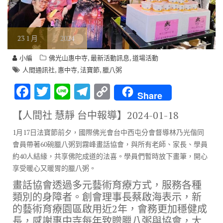
23
1 月
2024
,
,
小編
佛光山惠中寺
最新活動訊息
道場活動
,
,
,
人間通訊社
惠中寺
法寶節
臘八粥
F
T
Li
T
C
Share
ac
w
n
el
o
【人間社 慧靜 台中報導】
2024-01-18
e
it
e
e
p
1月17日法寶節前夕，國際佛光會台中西屯分會督導林乃光偕同
b
te
gr
y
會員帶著60碗臘八粥到霧峰畫話協會，與所有老師、家長、學員
o
r
a
Li
約40人結緣，共享佛陀成道的法喜。學員們暫時放下畫筆，開心
o
m
n
享受暖心又暖胃的臘八粥。
k
k
畫話協會透過多元藝術育療方式，服務各種
類別的身障者。創會理事長蔡啟海表示，新
的藝術育療園區啟用近2年，會務更加穩健成
長，感謝惠中寺每年致贈臘八粥與協會，大