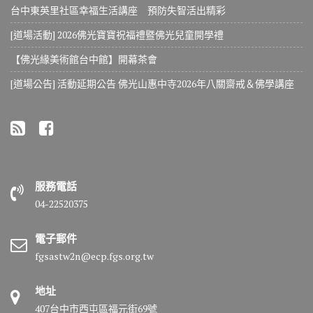
台中東英里社區幸福生活講座 預防失智活出精彩
[道場活動] 2026佛光寶寶祝福禮暨佛光兒童開學禮
【佛光緣美術館台中館】開幕茶會
[道場公告] 活動延期公告 佛光山惠中寺2026年八關齋戒＆佛學講座
服務電話
04-22520375
電子郵件
fgsastw2n@ecp.fgs.org.tw
地址
407台中市西屯區福元街69號