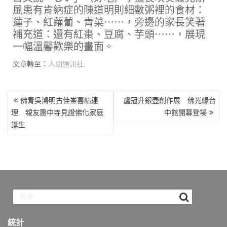
風患有肯納症的陳道明則細數粥裡的食材：
蓮子、紅蘿蔔、青菜⋯⋯，旁邊的家長笑著
補充道：還有紅棗、豆腐、芋頭⋯⋯，展現
一幅溫馨歡樂的畫面。
文章轉至：
人間通訊社
文
佛青吳鴻明古佳崟喜結連
盧冠升銀壺創作展 佛光緣台
章
理 親友惠中寺見證佛化家庭
中館開幕登場
導
誕生
覽
統計