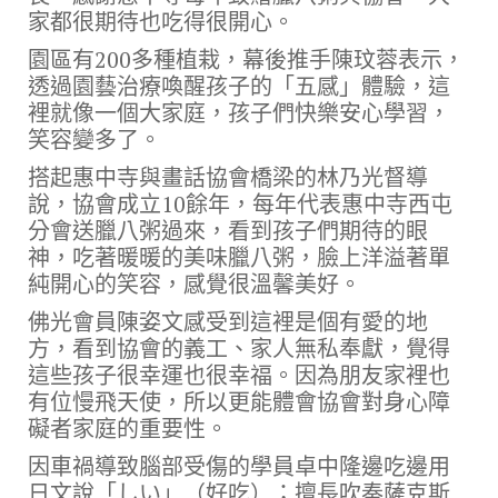
家都很期待也吃得很開心。
園區有200多種植栽，幕後推手陳玟蓉表示，
透過園藝治療喚醒孩子的「五感」體驗，這
裡就像一個大家庭，孩子們快樂安心學習，
笑容變多了。
搭起惠中寺與畫話協會橋梁的林乃光督導
說，協會成立10餘年，每年代表惠中寺西屯
分會送臘八粥過來，看到孩子們期待的眼
神，吃著暖暖的美味臘八粥，臉上洋溢著單
純開心的笑容，感覺很溫馨美好。
佛光會員陳姿文感受到這裡是個有愛的地
方，看到協會的義工、家人無私奉獻，覺得
這些孩子很幸運也很幸福。因為朋友家裡也
有位慢飛天使，所以更能體會協會對身心障
礙者家庭的重要性。
因車禍導致腦部受傷的學員卓中隆邊吃邊用
日文說「しい」（好吃）；擅長吹奏薩克斯