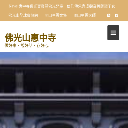
Skip
News
惠中寺佛光寶寶暨佛光兒童 信仰傳承喜成觀音菩薩契子女
to
佛光山全球資訊網
開山星雲文集
開山星雲大師
content
佛光山惠中寺
做好事．說好話．存好心