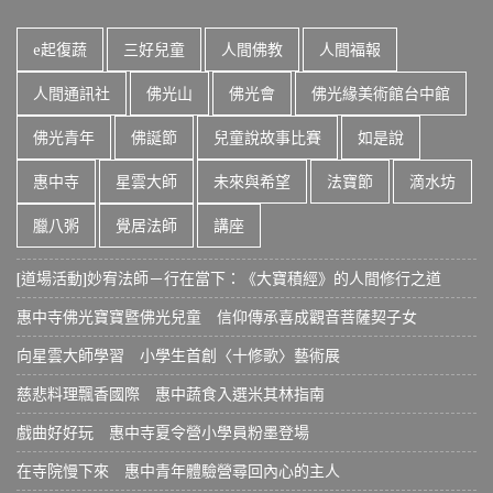
e起復蔬
三好兒童
人間佛教
人間福報
人間通訊社
佛光山
佛光會
佛光緣美術館台中館
佛光青年
佛誕節
兒童說故事比賽
如是說
惠中寺
星雲大師
未來與希望
法寶節
滴水坊
臘八粥
覺居法師
講座
[道場活動]妙宥法師－行在當下：《大寶積經》的人間修行之道
惠中寺佛光寶寶暨佛光兒童 信仰傳承喜成觀音菩薩契子女
向星雲大師學習 小學生首創〈十修歌〉藝術展
慈悲料理飄香國際 惠中蔬食入選米其林指南
戲曲好好玩 惠中寺夏令營小學員粉墨登場
在寺院慢下來 惠中青年體驗營尋回內心的主人