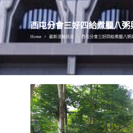
西屯分會三好四給煮臘八粥
Home
最新活動訊息
西屯分會三好四給煮臘八粥