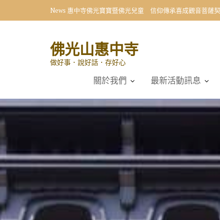
Skip
News
惠中寺佛光寶寶暨佛光兒童 信仰傳承喜成觀音菩薩
to
content
佛光山惠中寺
做好事．說好話．存好心
關於我們
最新活動訊息