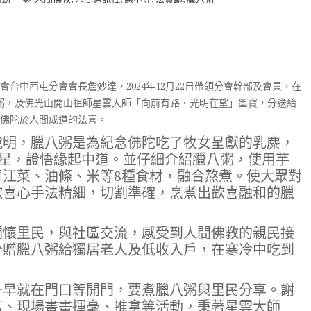
台中西屯分會會長詹妙達，2024年12月22日帶領分會幹部及會員，在
八粥，及佛光山開山祖師星雲大師「向前有路‧光明在望」墨寶，分送給
佛陀於人間成道的法喜。
說明，臘八粥是為紀念佛陀吃了牧女呈獻的乳麋，
明星，證悟緣起中道。並仔細介紹臘八粥，使用芋
青江菜、油條、米等8種食材，融合熬煮。使大眾對
歡喜心手法精細，切割準確，烹煮出歡喜融和的臘
關懷里民，與社區交流，感受到人間佛教的親民接
分贈臘八粥給獨居老人及低收入戶，在寒冷中吃到
一早就在門口等開門，要煮臘八粥與里民分享。謝
茗、現場書畫揮毫、推拿等活動，秉著星雲大師