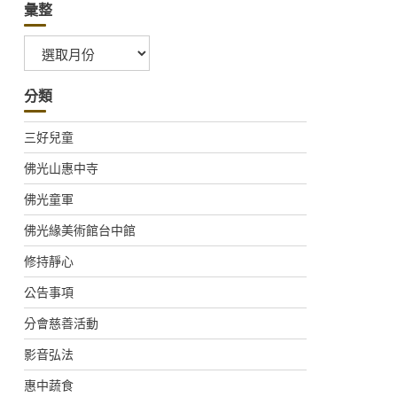
彙整
彙
整
分類
三好兒童
佛光山惠中寺
佛光童軍
佛光緣美術館台中館
修持靜心
公告事項
分會慈善活動
影音弘法
惠中蔬食