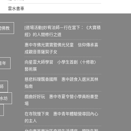
雲水書車
[道場活動]妙宥法師－行在當下：《大寶積
間佛教
經》的人間修行之道
惠中寺佛光寶寶暨佛光兒童 信仰傳承喜
成觀音菩薩契子女
向星雲大師學習 小學生首創〈十修歌〉
青年
藝術展
慈悲料理飄香國際 惠中蔬食入選米其林
指南
師
戲曲好好玩 惠中寺夏令營小學員粉墨登
水坊
場
在寺院慢下來 惠中青年體驗營尋回內心
的主人
台中東英里社區幸福生活講座 預防失智