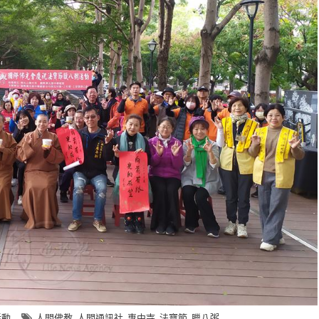
,
,
,
,
活動
人間佛教
人間通訊社
惠中寺
法寶節
臘八粥