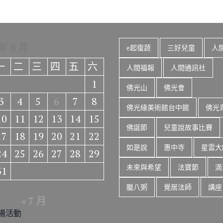
 年 8 月
e起復蔬
三好兒童
人
一
二
三
四
五
六
人間福報
人間通訊社
1
佛光山
佛光會
3
4
5
6
7
8
佛光緣美術館台中館
佛光
10
11
12
13
14
15
佛誕節
兒童說故事比賽
17
18
19
20
21
22
如是說
惠中寺
星雲大
24
25
26
27
28
29
未來與希望
法寶節
滴
31
臘八粥
覺居法師
講座
« 7 月
場活動