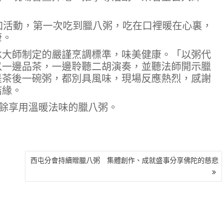
加活動，第一次吃到臘八粥，吃在口裡暖在心裏，
康。
承大師制定的嚴謹烹調標準，味美健康。「以粥代
以一邊品茶，一邊聆聽二胡演奏，並聽法師開示臘
是茶後一碗粥，都別具風味，現場反應熱烈，感謝
結緣。
之餘享用溫暖法味的臘八粥。
西屯分會持續贈臘八粥 集體創作、成就盛事分享佛陀的慈悲