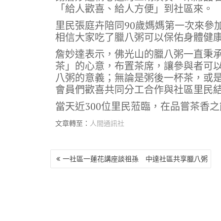
「給人歡喜、給人方便」到社區來。
里民張庭卉陪同90歲媽媽第一次來參
相信大家吃了臘八粥可以保佑身體健
詹妙達表示，佛光山的臘八粥一直秉
茶」的心意，布置茶席，讓參與者可
八粥的意義；無論是粥後一杯茶，或
會員們歡喜共同分工合作與社區里民
當天近300位里民蒞臨，在品嘗茶香
文章轉至：
人間通訊社
文
一社區一蓮花講座談祖孫 中達社區共享臘八粥
章
導
覽