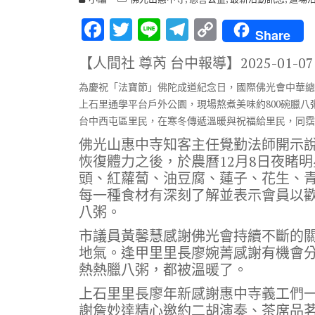
F
T
Li
T
C
Share
ac
w
n
el
o
【人間社 尊芮 台中報導】
2025-01-07
e
it
e
e
p
為慶祝「法寶節」佛陀成道紀念日，國際佛光會中華總會
b
te
gr
y
上石里通學平台戶外公園，現場熬煮美味約800碗臘
o
r
a
Li
台中西屯區里民，在寒冬傳遞溫暖與祝福給里民，同霑
o
m
n
佛光山惠中寺知客主任覺勤法師開示
k
k
恢復體力之後，於農曆12月8日夜睹
頭、紅蘿蔔、油豆腐、蓮子、花生、
每一種食材有深刻了解並表示會員以
八粥。
市議員黃馨慧感謝佛光會持續不斷的
地氣。逢甲里里長廖婉菁感謝有機會
熱熱臘八粥，都被溫暖了。
上石里里長廖年新感謝惠中寺義工們
謝詹妙達精心邀約二胡演奏、茶席品