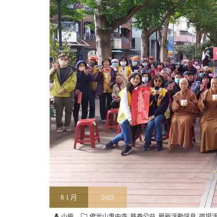
8
1 月
2025
,
,
,
小編
佛光山惠中寺
慈善公益
最新活動訊息
道場