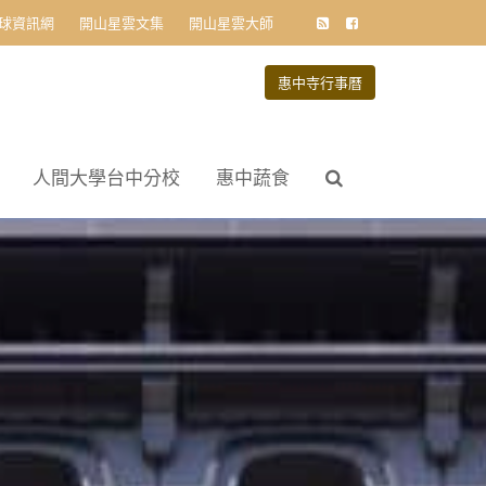
球資訊網
開山星雲文集
開山星雲大師
惠中寺行事曆
人間大學台中分校
惠中蔬食