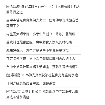
[道場活動]妙宥法師－行在當下：《大寶積經》的人
間修行之道
惠中寺佛光寶寶暨佛光兒童 信仰傳承喜成觀音菩
薩契子女
向星雲大師學習 小學生首創〈十修歌〉藝術展
慈悲料理飄香國際 惠中蔬食入選米其林指南
戲曲好好玩 惠中寺夏令營小學員粉墨登場
在寺院慢下來 惠中青年體驗營尋回內心的主人
台中東英里社區幸福生活講座 預防失智活出精彩
[道場活動] 2026佛光寶寶祝福禮暨佛光兒童開學禮
【佛光緣美術館台中館】開幕茶會
[道場公告] 活動延期公告 佛光山惠中寺2026年八關
齋戒＆佛學講座