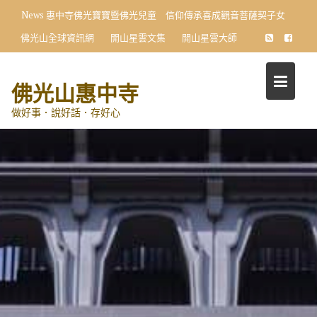
Skip
News
惠中寺佛光寶寶暨佛光兒童 信仰傳承喜成觀音菩薩契子女
to
佛光山全球資訊網
開山星雲文集
開山星雲大師
content
佛光山惠中寺
做好事．說好話．存好心