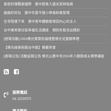
慈悲料理飄香國際 惠中蔬食入選米其林指南
戲曲好好玩 惠中寺夏令營小學員粉墨登場
在寺院慢下來 惠中青年體驗營尋回內心的主人
台中東英里社區幸福生活講座 預防失智活出精彩
[道場活動] 2026佛光寶寶祝福禮暨佛光兒童開學禮
【佛光緣美術館台中館】開幕茶會
[道場公告] 活動延期公告 佛光山惠中寺2026年八關齋戒＆佛學講座
服務電話
04-22520375
電子郵件