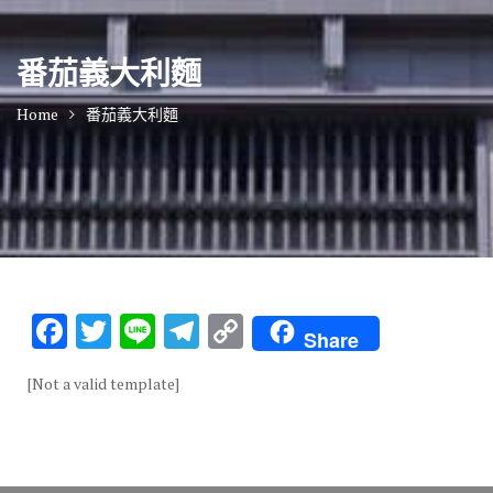
番茄義大利麵
Home
番茄義大利麵
F
T
Li
T
C
Share
ac
w
n
el
o
[Not a valid template]
e
it
e
e
p
b
te
gr
y
o
r
a
Li