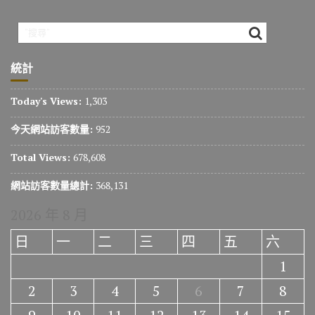
o
m
n
k
k
統計
Today's Views:
1,303
今天網站訪客數量:
952
Total Views:
678,608
網站訪客數量總計:
368,131
2026 年 8 月
日
一
二
三
四
五
六
1
2
3
4
5
6
7
8