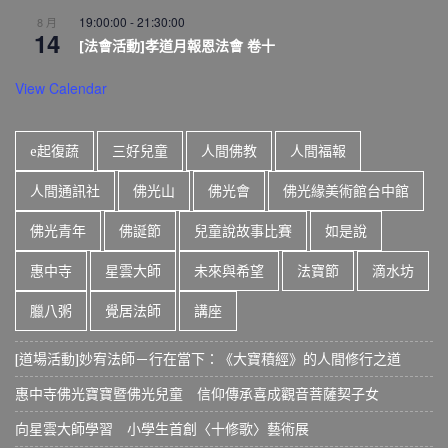
19:00:00
-
21:30:00
8 月
14
[法會活動]孝道月報恩法會 卷十
View Calendar
e起復蔬
三好兒童
人間佛教
人間福報
人間通訊社
佛光山
佛光會
佛光緣美術館台中館
佛光青年
佛誕節
兒童說故事比賽
如是說
惠中寺
星雲大師
未來與希望
法寶節
滴水坊
臘八粥
覺居法師
講座
[道場活動]妙宥法師－行在當下：《大寶積經》的人間修行之道
惠中寺佛光寶寶暨佛光兒童 信仰傳承喜成觀音菩薩契子女
向星雲大師學習 小學生首創〈十修歌〉藝術展