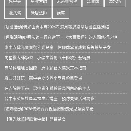
惠中寺
星雲大師
未來與希望
法寶節
滴水坊
臘八粥
覺居法師
講座
[法會活動]佛光山惠中寺2026孝道月報恩梁皇法會直播連結
[道場活動]妙宥法師－行在當下：《大寶積經》的人間修行之道
惠中寺佛光寶寶暨佛光兒童 信仰傳承喜成觀音菩薩契子女
向星雲大師學習 小學生首創〈十修歌〉藝術展
慈悲料理飄香國際 惠中蔬食入選米其林指南
戲曲好好玩 惠中寺夏令營小學員粉墨登場
在寺院慢下來 惠中青年體驗營尋回內心的主人
台中東英里社區幸福生活講座 預防失智活出精彩
[道場活動] 2026佛光寶寶祝福禮暨佛光兒童開學禮
【佛光緣美術館台中館】開幕茶會