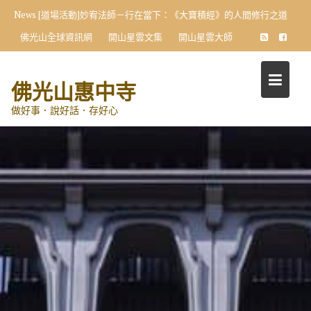
Skip
News
[道場活動]妙宥法師－行在當下：《大寶積經》的人間修行之道
to
佛光山全球資訊網
開山星雲文集
開山星雲大師
content
佛光山惠中寺
做好事．說好話．存好心