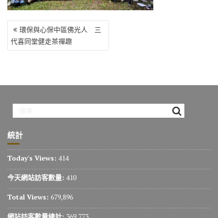
o
r
a
Li
o
m
n
文
k
k
環保與心保中區佛光人 三
章
代喜同堂健走茶禪趣
導
覽
統計
Today's Views:
414
今天網站訪客數量:
410
Total Views:
679,896
網站訪客數量總計:
369,773