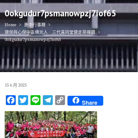
0okgudur7psmanowpzj7iof65
Home
惠中行事曆
環保與心保中區佛光人 三代喜同堂健走茶禪趣
0okgudur7psmanowpzj7iof65
15
6 月
2025
F
T
Li
T
C
Share
ac
w
n
el
o
e
it
e
e
p
b
te
gr
y