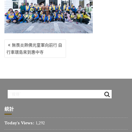
o
r
a
Li
o
m
n
k
k
文
無畏炎熱佛光童軍向前行 自
章
行車環島來到惠中寺
導
覽
統計
Today's Views:
1,292