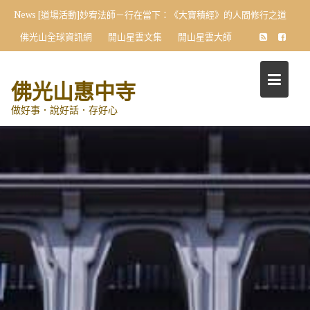
Skip
News
[道場活動]妙宥法師－行在當下：《大寶積經》的人間修行之道
to
佛光山全球資訊網
開山星雲文集
開山星雲大師
content
佛光山惠中寺
做好事．說好話．存好心