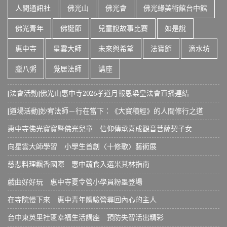
人間通訊社
佛光山
佛光會
佛光緣美術館台中館
佛光青年
佛誕節
兒童說故事比賽
如是說
惠中寺
星雲大師
未來與希望
法寶節
滴水坊
臘八粥
覺居法師
講座
[法會活動]佛光山惠中寺2026孝道月報恩梁皇法會直播連結
[道場活動]妙宥法師－行在當下：《大寶積經》的人間修行之道
惠中寺佛光寶寶暨佛光兒童 信仰傳承喜成觀音菩薩契子女
向星雲大師學習 小學生首創〈十修歌〉藝術展
慈悲料理飄香國際 惠中蔬食入選米其林指南
戲曲好好玩 惠中寺夏令營小學員粉墨登場
在寺院慢下來 惠中青年體驗營尋回內心的主人
台中東英里社區幸福生活講座 預防失智活出精彩