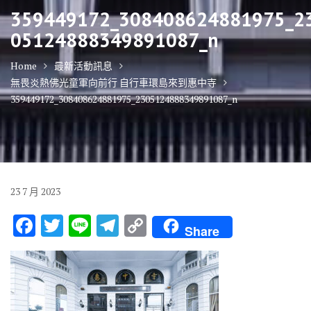
359449172_308408624881975_2
05124888349891087_n
Home
最新活動訊息
無畏炎熱佛光童軍向前行 自行車環島來到惠中寺
359449172_308408624881975_2305124888349891087_n
23
7 月
2023
F
T
Li
T
C
Share
ac
w
n
el
o
e
it
e
e
p
b
te
gr
y